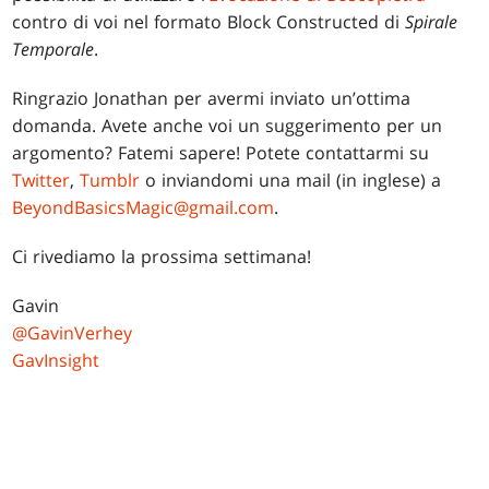
contro di voi nel formato Block Constructed di
Spirale
Temporale
.
Ringrazio Jonathan per avermi inviato un’ottima
domanda. Avete anche voi un suggerimento per un
argomento? Fatemi sapere! Potete contattarmi su
Twitter
,
Tumblr
o inviandomi una mail (in inglese) a
BeyondBasicsMagic@gmail.com
.
Ci rivediamo la prossima settimana!
Gavin
@GavinVerhey
GavInsight