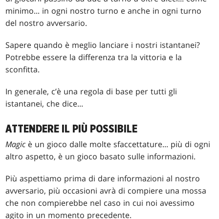
minimo... in ogni nostro turno e anche in ogni turno
del nostro avversario.
Sapere quando è meglio lanciare i nostri istantanei?
Potrebbe essere la differenza tra la vittoria e la
sconfitta.
In generale, c’è una regola di base per tutti gli
istantanei, che dice...
ATTENDERE IL PIÙ POSSIBILE
Magic
è un gioco dalle molte sfaccettature... più di ogni
altro aspetto, è un gioco basato sulle informazioni.
Più aspettiamo prima di dare informazioni al nostro
avversario, più occasioni avrà di compiere una mossa
che non compierebbe nel caso in cui noi avessimo
agito in un momento precedente.