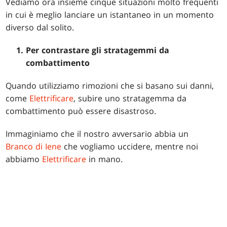
Vediamo ora insieme cinque situazioni molto frequenti
in cui è meglio lanciare un istantaneo in un momento
diverso dal solito.
Per contrastare gli stratagemmi da
combattimento
Quando utilizziamo rimozioni che si basano sui danni,
come
Elettrificare
, subire uno stratagemma da
combattimento può essere disastroso.
Immaginiamo che il nostro avversario abbia un
Branco di Iene
che vogliamo uccidere, mentre noi
abbiamo
Elettrificare
in mano.