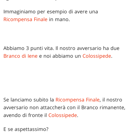
Immaginiamo per esempio di avere una
Ricompensa Finale
in mano.
Abbiamo 3 punti vita. Il nostro avversario ha due
Branco di Iene
e noi abbiamo un
Colossipede
.
Se lanciamo subito la
Ricompensa Finale
, il nostro
avversario non attaccherà con il Branco rimanente,
avendo di fronte il
Colossipede
.
E se aspettassimo?