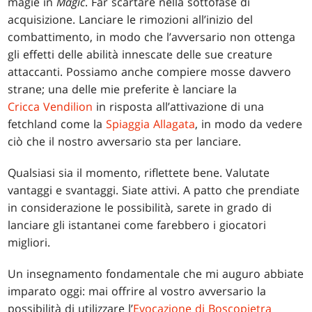
magie in
Magic
. Far scartare nella sottofase di
acquisizione. Lanciare le rimozioni all’inizio del
combattimento, in modo che l’avversario non ottenga
gli effetti delle abilità innescate delle sue creature
attaccanti. Possiamo anche compiere mosse davvero
strane; una delle mie preferite è lanciare la
Cricca Vendilion
in risposta all’attivazione di una
fetchland come la
Spiaggia Allagata
, in modo da vedere
ciò che il nostro avversario sta per lanciare.
Qualsiasi sia il momento, riflettete bene. Valutate
vantaggi e svantaggi. Siate attivi. A patto che prendiate
in considerazione le possibilità, sarete in grado di
lanciare gli istantanei come farebbero i giocatori
migliori.
Un insegnamento fondamentale che mi auguro abbiate
imparato oggi: mai offrire al vostro avversario la
possibilità di utilizzare l’
Evocazione di Boscopietra