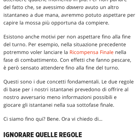
del fatto che, se avessimo
davvero
avuto un altro
istantaneo a due mana, avremmo potuto aspettare per
capire la mossa più opportuna da compiere.
Esistono anche motivi per non aspettare fino alla fine
del turno. Per esempio, nella situazione precedente
potremmo voler lanciare la
Ricompensa Finale
nella
fase di combattimento. Con effetti che fanno pescare,
è però sensato attendere fino alla fine del turno.
Questi sono i due concetti fondamentali. Le due regole
di base per i nostri istantanei prevedono di offrire al
nostro avversario meno informazioni possibili e
giocare gli istantanei nella sua sottofase finale.
Ci siamo fino qui? Bene. Ora vi chiedo di...
IGNORARE QUELLE REGOLE