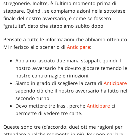
stregonerie. Inoltre, è l’ultimo momento prima di
stappare. Quindi, se compiamo azioni nella sottofase
finale del nostro avversario, è come se fossero
"gratuite", dato che stappiamo subito dopo.
Pensate a tutte le informazioni che abbiamo ottenuto.
Mi riferisco allo scenario di
Anticipare
:
Abbiamo lasciato due mana stappati, quindi il
nostro avversario ha dovuto giocare temendo le
nostre contromagie e rimozioni.
Siamo in grado di scegliere la carta di
Anticipare
sapendo ciò che il nostro avversario ha fatto nel
secondo turno.
Devo mettere tre frasi, perché
Anticipare
ci
permette di vedere tre carte.
Queste sono tre (d’accordo, due) ottime ragioni per
attendere qualche momento in più. Per non parlare