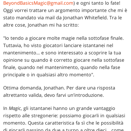
BeyondBasicsMagic@gmail.com
) e ogni tanto lo fate!
Oggi vorrei trattare un argomento importante che mi è
stato mandato via mail da Jonathan Whitefield. Tra le
altre cose, Jonathan mi ha scritto:
"Io tendo a giocare molte magie nella sottofase finale.
Tuttavia, ho visto giocatori lanciare istantanei nel
mantenimento... e sono interessato a scoprire la tua
opinione su quando è corretto giocare nella sottofase
finale, quando nel mantenimento, quando nella fase
principale o in qualsiasi altro momento".
Ottima domanda, Jonathan. Per dare una risposta
altrettanto valida, devo farvi un’introduzione.
In
Magic
, gli istantanei hanno un grande vantaggio
rispetto alle stregonerie: possiamo giocarli in qualsiasi
momento. Questa caratteristica fa sì che le possibilità
di giocarli passino da due a turno a oltre dieci... come