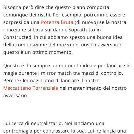
Bisogna però dire che questo piano comporta
comunque dei rischi. Per esempio, potremmo essere
sorpresi da una
Potenza Bruta
(di nuovo) se la nostra
rimozione si basa sui danni. Soprattutto in
Constructed, in cui abbiamo spesso una buona idea
della composizione del mazzo del nostro avversario,
questo è un ottimo momento.
Questo è da sempre un momento ideale per lanciare le
magie durante i mirror match tra mazzi di controllo.
Perché? Immaginiamo di lanciare il nostro
Meccatitano Torrenziale
nel mantenimento del nostro
avversario.
Lui cerca di neutralizzarlo. Noi lanciamo una
contromagia per contrastare la sua. Lui ne lancia una