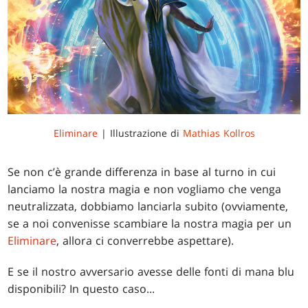
Eliminare
| Illustrazione di
Mathias Kollros
Se non c’è grande differenza in base al turno in cui
lanciamo la nostra magia e non vogliamo che venga
neutralizzata, dobbiamo lanciarla subito (ovviamente,
se a noi convenisse scambiare la nostra magia per un
Eliminare
, allora ci converrebbe aspettare).
E se il nostro avversario avesse delle fonti di mana blu
disponibili? In questo caso...