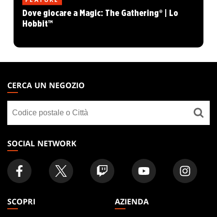
Dove giocare a Magic: The Gathering® | Lo
Hobbit™
MAGIC:
THE
CERCA UN NEGOZIO
GATHERING
Cerca
FOOTER
un
negozio
SOCIAL NETWORK
SCOPRI
AZIENDA