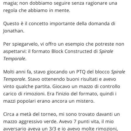
magia; non dobbiamo seguire senza ragionare una
regola che abbiamo in mente.
Questo è il concetto importante della domanda di
Jonathan.
Per spiegarvelo, vi offro un esempio che potreste non
aspettarvi: il formato Block Constructed di
Spirale
Temporale
.
Molti anni fa, stavo giocando un PTQ del blocco
Spirale
Temporale
. Stavo ottenendo buoni risultati e avevo
vinto qualche partita. Giocavo un mazzo di controllo
carico di rimozioni. Era l’inizio del formato, quindi i
mazzi popolari erano ancora un mistero.
Circa a metà del torneo, mi sono trovato davanti un
mazzo aggressivo verde. Avevo 7 punti vita, il mio
avversario aveva un 3/3 e io avevo molte rimozioni,