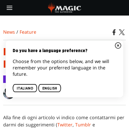
Skip
to
main
content
News
/
Feature
IL MOMENTO GIUSTO PER GLI
Do you have a language preference?
Choose from the options below, and we will
ISTANTANEI
remember your preferred language in the
future.
Feature
8 giu 2017
ITALIANO
ENGLISH
Gavin Verhey
Alla fine di ogni articolo vi indico come contattarmi per
darmi dei suggerimenti (
Twitter
,
Tumblr
e