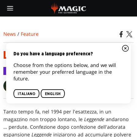
Skip
to
main
content
News
/
Feature
LEGGENDE PERDUTE
Do you have a language preference?
Choose from the options below, and we will
Feature
21 lug 2022
remember your preferred language in the
future.
Blake Rasmussen
ITALIANO
ENGLISH
Tanto tempo fa, nel 1994 per l'esattezza, in un
magazzino non troppo lontano, le
Leggende
andarono
...
perdute. Confezione dopo confezione dell'adorata
espansione
Leggende
iniziarono ad accumulare polvere