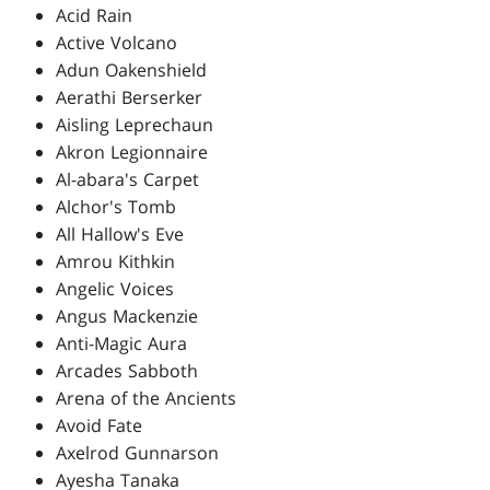
Acid Rain
Active Volcano
Adun Oakenshield
Aerathi Berserker
Aisling Leprechaun
Akron Legionnaire
Al-abara's Carpet
Alchor's Tomb
All Hallow's Eve
Amrou Kithkin
Angelic Voices
Angus Mackenzie
Anti-Magic Aura
Arcades Sabboth
Arena of the Ancients
Avoid Fate
Axelrod Gunnarson
Ayesha Tanaka