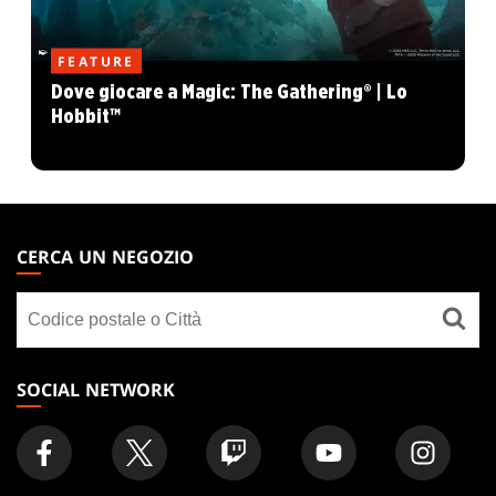
FEATURE
Dove giocare a Magic: The Gathering® | Lo
Hobbit™
MAGIC:
THE
CERCA UN NEGOZIO
GATHERING
Cerca
FOOTER
un
negozio
SOCIAL NETWORK