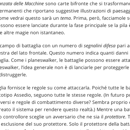
anzata delle Macchine
sono carte bifronte che si trasformano. I
permanenti che riportano suggestive illustrazioni di paesagg
come vedrai questo sarà un
tema
. Prima, però, facciamole 
possono essere lanciate durante la fase principale se la pila
 e altre magie non istantaneo.
l campo di battaglia con un numero di
segnalini difesa
pari a
estra del lato frontale. Questo numero indica quanti danni 
glia. Come i planeswalker, le battaglie possono essere atta
swalker, l’idea generale non è di lanciarle per proteggerle 
distruggerle.
glia fornisce le regole su come attaccarla. Poiché tutte le b
otipo Assedio, seguono tutte le stesse regole. (In futuro 
diversi e regole di combattimento diverse? Sembra proprio c
eato il sistema per rendere questo realtà.) Mentre una bat
o controllore sceglie un avversario che ne sia il
protettore
. 
 esclusione del suo protettore. Solo il protettore della bat