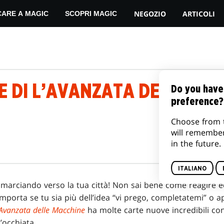
NEGOZIO
ARTICOLI
CARE A MAGIC
SCOPRI MAGIC
E DI L’AVANZATA DELLE MA
Do you have
preference?
Choose from 
will remembe
in the future.
ITALIANO
a marciando verso la tua città! Non sai bene come reagire e
porta se tu sia più dell’idea “vi prego, completatemi” o app
’Avanzata delle Macchine
ha molte carte nuove incredibili co
’occhiata.