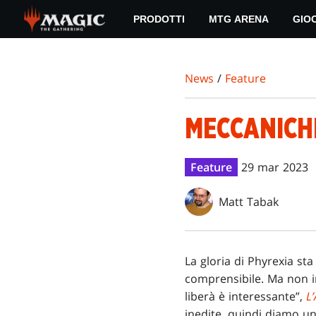
Skip
PRODOTTI
MTG ARENA
GIO
to
main
content
News
/
Feature
MECCANICH
Feature
29 mar 2023
Matt Tabak
La gloria di Phyrexia st
comprensibile. Ma non im
liberà è interessante”,
L
inedite, quindi diamo un