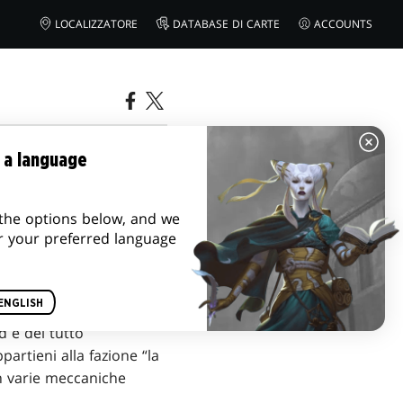
LOCALIZZATORE
DATABASE DI CARTE
ACCOUNTS
CCHINE
 a language
the options below, and we
r your preferred language
ENGLISH
d è del tutto
artieni alla fazione “la
n varie meccaniche