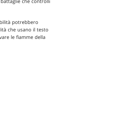
battaglie che controlli
bilità potrebbero
lità che usano il testo
ivare le fiamme della