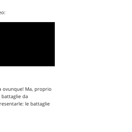
eo:
ta ovunque! Ma, proprio
 battaglie da
sentarle: le battaglie