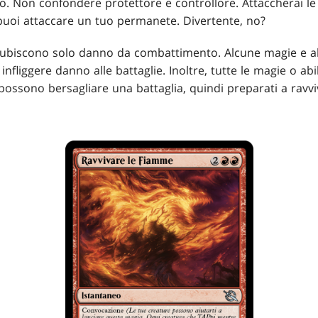
o. Non confondere protettore e controllore. Attaccherai le 
 puoi attaccare un tuo permanete. Divertente, no?
 subiscono solo danno da combattimento. Alcune magie e a
nfliggere danno alle battaglie. Inoltre, tutte le magie o abi
 possono bersagliare una battaglia, quindi preparati a ravv