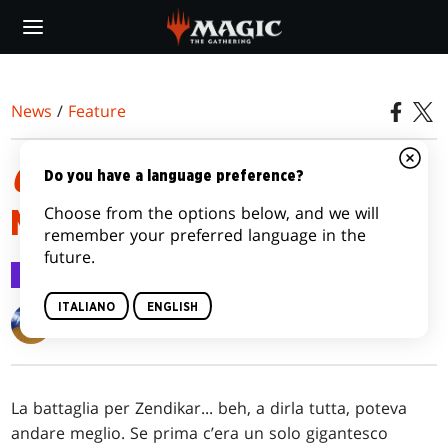
Skip
to
main
content
News
/
Feature
GIURAMENTO DEI GUARDIANI
Do you have a language preference?
Choose from the options below, and we will
MECCANICHE
remember your preferred language in the
future.
Feature
29 dic 2015
ITALIANO
ENGLISH
Matt Tabak
La battaglia per Zendikar... beh, a dirla tutta, poteva
andare meglio. Se prima c’era un solo gigantesco