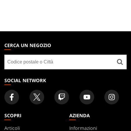
MAGIC:
THE
CERCA UN NEGOZIO
GATHERING
Cerca
FOOTER
un
negozio
SOCIAL NETWORK
SCOPRI
AZIENDA
Articoli
Informazioni