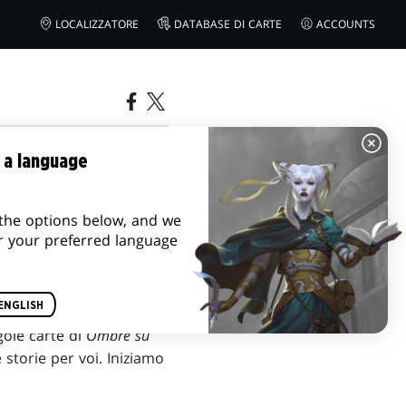
LOCALIZZATORE
DATABASE DI CARTE
ACCOUNTS
 a language
the options below, and we
r your preferred language
ENGLISH
gole carte di
Ombre su
 storie per voi. Iniziamo