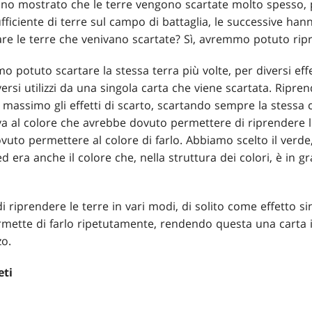
hanno mostrato che le terre vengono scartate molto spesso,
iciente di terre sul campo di battaglia, le successive hann
are le terre che venivano scartate? Sì, avremmo potuto rip
potuto scartare la stessa terra più volte, per diversi effett
ersi utilizzi da una singola carta che viene scartata. Ripre
 massimo gli effetti di scarto, scartando sempre la stessa
va al colore che avrebbe dovuto permettere di riprendere l
uto permettere al colore di farlo. Abbiamo scelto il verde
 ed era anche il colore che, nella struttura dei colori, è in 
riprendere le terre in vari modi, di solito come effetto sin
mette di farlo ripetutamente, rendendo questa una carta i
zo.
eti