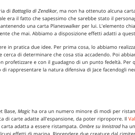
ria di
Battaglia di Zendikar
, ma non ha ottenuto alcuna carta
pale era il fatto che sapessimo che sarebbe stato il persona
tenendo una carta Planeswalker per lui. L'elemento chiav
sente che mai. Abbiamo a disposizione effetti adatti a que
e in pratica due idee. Per prima cosa, lo abbiamo realizza
re cerca di determinare che cosa stia accadendo. Poi abbi
n profetizzare e con il guadagno di un punto fedeltà. Per 
 di rappresentare la natura difensiva di Jace facendogli ne
et Base,
Magic
ha ora un numero minore di modi per ristam
ca di carte adatte all'espansione, da poter riproporre. Il
Va
 carta adatta a essere ristampata.
Ombre su Innistrad
ha una
alcuni effetti di macina. Riprendere due creature dal cimite