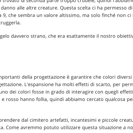
no trovato la seconda parte troppo crudele, quindi l'abbia
 danno alle altre creature. Questa scelta ci ha permesso d
 a 9, che sembra un valore altissimo, ma solo finché non ci
truggerla.
angelo davvero strano, che era esattamente il nostro obietti
importanti della progettazione è garantire che colori divers
gettazione. L'espansione ha molti effetti di scarto, per perme
 uno dei colori fosse in grado di interagire con quegli effett
e rosso hanno follia, quindi abbiamo cercato qualcosa per u
iprendere dal cimitero artefatti, incantesimi e piccole creatu
rta. Come avremmo potuto utilizzare questa situazione a no