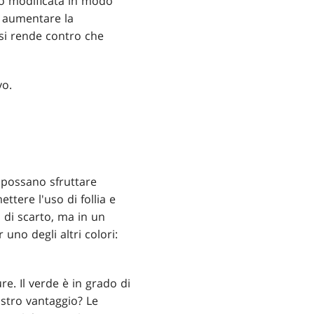
mo modificata in modo
i aumentare la
 si rende contro che
vo.
i possano sfruttare
ttere l'uso di follia e
i di scarto, ma in un
no degli altri colori:
re. Il verde è in grado di
stro vantaggio? Le