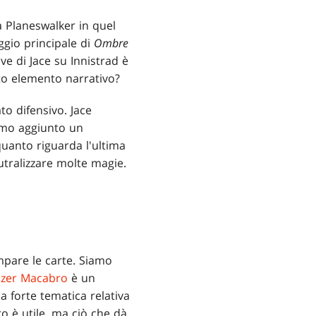
 Planeswalker in quel
ggio principale di
Ombre
e di Jace su Innistrad è
sto elemento narrativo?
to difensivo. Jace
amo aggiunto un
quanto riguarda l'ultima
utralizzare molte magie.
pare le carte. Siamo
lzer Macabro
è un
 forte tematica relativa
ro è utile, ma ciò che dà