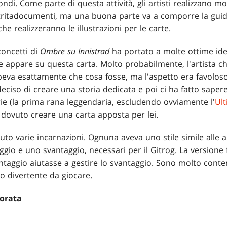
ondi. Come parte di questa attività, gli artisti realizzano mo
l tritadocumenti, ma una buona parte va a comporre la guid
che realizzeranno le illustrazioni per le carte.
oncetti di
Ombre su Innistrad
ha portato a molte ottime id
e appare su questa carta. Molto probabilmente, l'artista 
va esattamente che cosa fosse, ma l'aspetto era favoloso.
eciso di creare una storia dedicata e poi ci ha fatto sape
ie (la prima rana leggendaria, escludendo ovviamente l'
Ul
ovuto creare una carta apposta per lei.
to varie incarnazioni. Ognuna aveva uno stile simile alle a
gio e uno svantaggio, necessari per il Gitrog. La versione f
antaggio aiutasse a gestire lo svantaggio. Sono molto content
o divertente da giocare.
Dorata