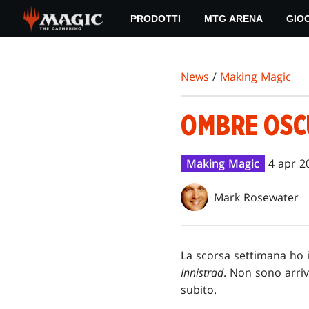
Skip
PRODOTTI
MTG ARENA
GIO
to
main
content
News
/
Making Magic
OMBRE OSC
Making Magic
4 apr 2
Mark Rosewater
La scorsa settimana ho in
Innistrad
. Non sono arriva
subito.