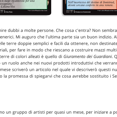
enire dubbi a molte persone. Che cosa c'entra? Non sembra 
erici. Mi auguro che l'ultima parte sia un buon indizio. A
e terre doppie semplici e facili da ottenere, non destinate a
iali, per fare in modo che riescano a costruire mazzi multic
rre di colori alleati è quello di
Giuramento dei Guardiani
. 
un ruolo anche nei nuovi prodotti introduttivi che verrann
mese scriverò un articolo nel quale vi descriverò questi nuo
 la promessa di spiegarvi che cosa avrebbe sostituito i Se
mo un gruppo di artisti per quasi un mese, per iniziare a po