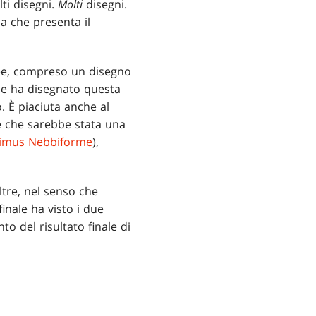
lti disegni.
Molti
disegni.
a che presenta il
ee, compreso un disegno
che ha disegnato questa
 È piaciuta anche al
re che sarebbe stata una
timus Nebbiforme
),
ltre, nel senso che
inale ha visto i due
o del risultato finale di