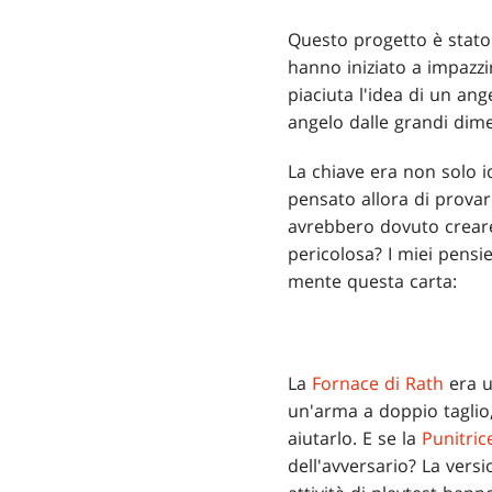
Questo progetto è stato 
hanno iniziato a impazzir
piaciuta l'idea di un an
angelo dalle grandi dim
La chiave era non solo i
pensato allora di provar
avrebbero dovuto creare
pericolosa? I miei pensi
mente questa carta:
La
Fornace di Rath
era u
un'arma a doppio taglio,
aiutarlo. E se la
Punitric
dell'avversario? La vers