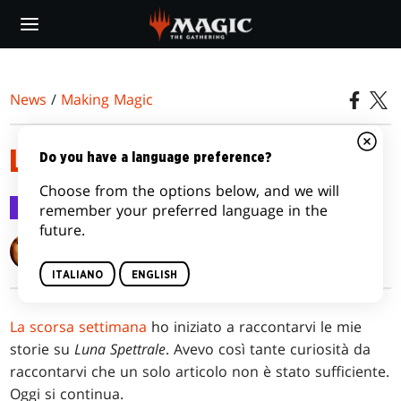
Skip
to
main
content
News
/
Making Magic
LA LUNA PERFETTA, PARTE 2
Do you have a language preference?
Choose from the options below, and we will
Making Magic
18 lug 2016
remember your preferred language in the
future.
Mark Rosewater
ITALIANO
ENGLISH
La scorsa settimana
ho iniziato a raccontarvi le mie
storie su
Luna Spettrale
. Avevo così tante curiosità da
raccontarvi che un solo articolo non è stato sufficiente.
Oggi si continua.