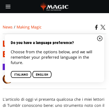
Skip
to
main
content
News
/
Making Magic
LA SCALA TEMPESTA: IL
Do you have a language preference?
Choose from the options below, and we will
BLOCCO I KHAN DI TARKIR
remember your preferred language in the
future.
Making Magic
20 dic 2016
ITALIANO
ENGLISH
Mark Rosewater
L'articolo di oggi vi presenta qualcosa che i miei lettori
di Tumblr conoscono bene: uno strumento noto con il