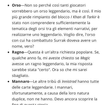
Orso
—Non so perché così tanti giocatori
vorrebbero un orso leggendario, ma è così. Il mio
più grande rimpianto del blocco
I Khan di Tarkir
è
stato non comprendere sufficientemente la
tematica degli orsi tra gli elementi narrativi, per
realizzarne uno leggendario. Voglio dire, l'orso
con cui ha combattuto Surrak doveva avere un
nome, vero?
Ragno
—Questa è un'altra richiesta popolare. Se,
qualche anno fa, mi aveste chiesto se
Magic
avesse un ragno leggendario, la mia risposta
sarebbe stata "certo". Ora so che mi sarei
sbagliato.
Mannaro
—Le altre tribù di
Innistrad
hanno tutte
delle carte leggendarie. I mannari,
sfortunatamente, a causa della loro natura
duplice, non ne hanno. Devo ancora scoprire la
fine di questa storia.