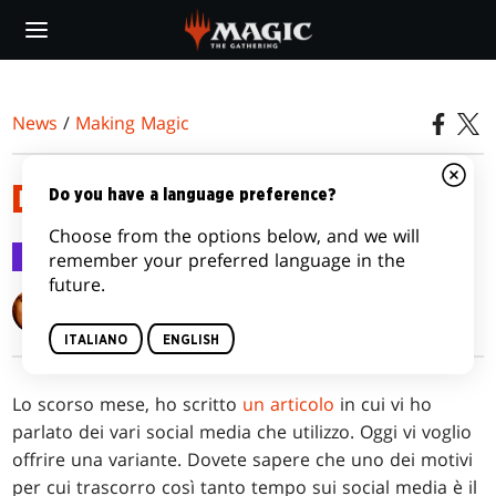
Skip
to
main
content
News
/
Making Magic
DITEMI CIÒ CHE VOLETE
Do you have a language preference?
Choose from the options below, and we will
Making Magic
8 mar 2016
remember your preferred language in the
future.
Mark Rosewater
ITALIANO
ENGLISH
Lo scorso mese, ho scritto
un articolo
in cui vi ho
parlato dei vari social media che utilizzo. Oggi vi voglio
offrire una variante. Dovete sapere che uno dei motivi
per cui trascorro così tanto tempo sui social media è il