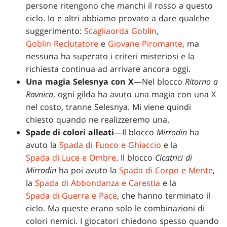
persone ritengono che manchi il rosso a questo
ciclo. Io e altri abbiamo provato a dare qualche
suggerimento:
Scagliaorda Goblin
,
Goblin Reclutatore
e
Giovane Piromante
, ma
nessuna ha superato i criteri misteriosi e la
richiesta continua ad arrivare ancora oggi.
Una magia Selesnya con X
—Nel blocco
Ritorno a
Ravnica
, ogni gilda ha avuto una magia con una X
nel costo, tranne Selesnya. Mi viene quindi
chiesto quando ne realizzeremo una.
Spade di colori alleati
—Il blocco
Mirrodin
ha
avuto la
Spada di Fuoco e Ghiaccio
e la
Spada di Luce e Ombre
. Il blocco
Cicatrici di
Mirrodin
ha poi avuto la
Spada di Corpo e Mente
,
la
Spada di Abbondanza e Carestia
e la
Spada di Guerra e Pace
, che hanno terminato il
ciclo. Ma queste erano solo le combinazioni di
colori nemici. I giocatori chiedono spesso quando