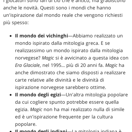
I giocatori sono fan di ciò che è antico, ma gradiscono
anche le novità. Questi sono i mondi che hanno
un'ispirazione dal mondo reale che vengono richiesti
più spesso:
Il mondo dei vichinghi
—Abbiamo realizzato un
mondo ispirato dalla mitologia greca. E se
realizzassimo un mondo ispirato dalla mitologia
norvegese?
Magic
si è avvicinato a questa idea con
Era Glaciale
, nel 1995... più di 20 anni fa.
Magic
ha
anche dimostrato che siamo disposti a realizzare
carte relative alle divinità e le divinità di
ispirazione norvegese sarebbero ottime.
Il mondo degli egizi
—Un'altra mitologia popolare
da cui cogliere spunto potrebbe essere quella
egizia.
Magic
non ha mai realizzato nulla di simile
ed è un'ispirazione frequente per la cultura
popolare.
Il mondo degli indiani
—La mitologia indiana è