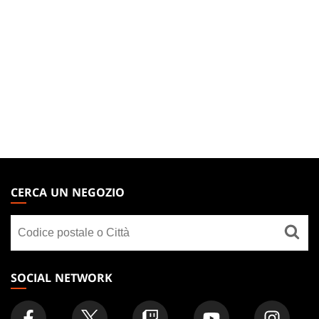
MAGIC:
THE
CERCA UN NEGOZIO
GATHERING
Cerca
FOOTER
un
negozio
SOCIAL NETWORK