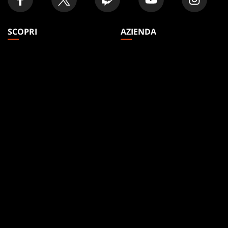
SCOPRI
AZIENDA
Articoli
Informazioni
Formati
Opportunità di lavoro
Regole
Assistenza
Podcast
WPN
Sfondi Per Il Desktop
Affiliate Program
Disclosure
Riciclare i prodotti
MAGIC
MARCHI
Magic: The Gathering
Dungeons & Dragons
MTG Arena
Duel Masters
Magic.gg
Magic: The Gathering