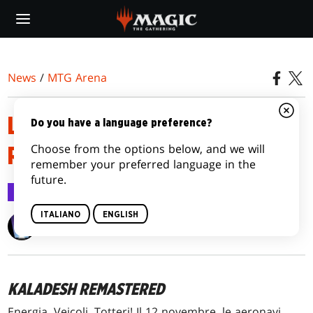
Skip
to
main
content
News
/
MTG Arena
LANCIO DI KALADESH
Do you have a language preference?
Choose from the options below, and we will
REMASTERED
remember your preferred language in the
future.
MTG Arena
3 nov 2020
ITALIANO
ENGLISH
Wizards of the Coast
KALADESH REMASTERED
Energia. Veicoli. Totteri! Il 12 novembre, le aeronavi