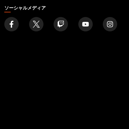
の
ソーシャルメディア
店
舗
を
探
す
注目
会社概要
記事
私たちについて
フォーマット
アカウント
ルール
採用情報
ポッドキャスト
サポート
壁紙
WPN
Affiliate Program
Disclosure
MAGIC
ブランド