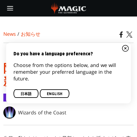
Skip
to
main
content
News
/
お知らせ
『エルドレインの森』以
Do you have a language preference?
Choose from the options below, and we will
降の製品販売に関する更
remember your preferred language in the
future.
新
日本語
ENGLISH
お知らせ
2023/09/05
Wizards of the Coast