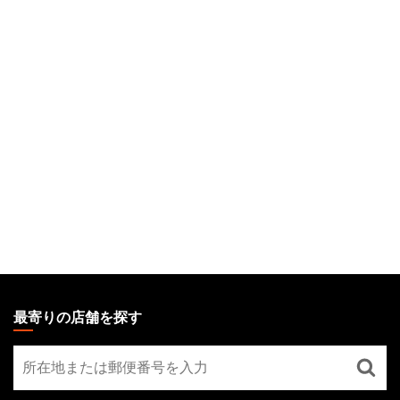
MAGIC:
THE
最寄りの店舗を探す
GATHERING
最
FOOTER
寄
り