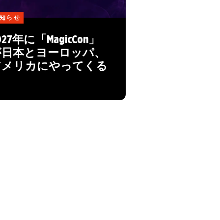
知らせ
027年に「MagicCon」
が日本とヨーロッパ、
アメリカにやってくる