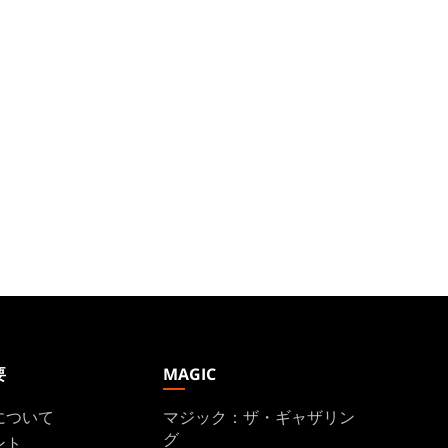
要
MAGIC
について
マジック：ザ・ギャザリン
グ
ント