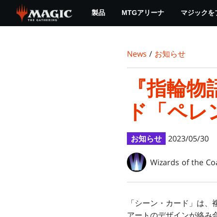
Skip
製品
MTGアリーナ
マジックを
to
main
content
News
/
お知らせ
『指輪物
ド「ペレ
お知らせ
2023/05/30
Wizards of the Co
「シーン・カード」は、
アートのデザインが絡み