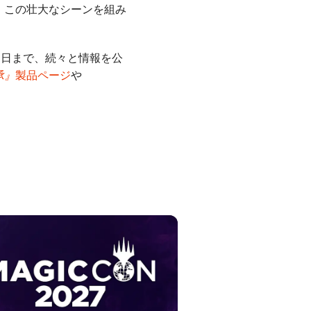
、この壮大なシーンを組み
売日まで、続々と情報を公
承』
製品ページ
や