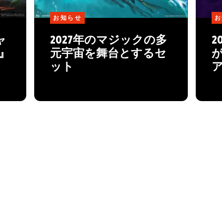
お知らせ
お
ャ
2027年のマジックの多
2
™』
元宇宙を舞台とするセ
ット