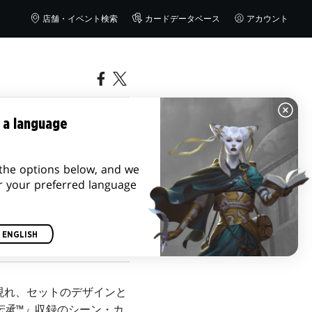
店舗・イベント検索
カードデータベース
アカウント
ーン・カー
 a language
する声明
the options below, and we
r your preferred language
ENGLISH
現れ、セットのデザインと
伝承™』
収録のシーン・カ