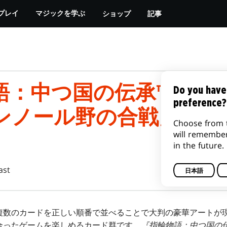
ショップ
記事
プレイ
マジックを学ぶ
語：中つ国の伝承™』シ
Do you have
preference?
ンノール野の合戦」に関
Choose from 
will remembe
in the future.
ast
日本語
複数のカードを正しい順番で並べることで大判の豪華アートが
合ったゲームを楽しめるカード群です。
『指輪物語：中つ国の