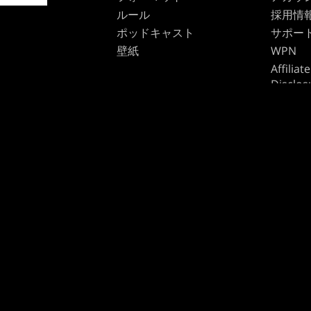
ルール
採用情
ポッドキャスト
サポー
壁紙
WPN
Affilia
Disclos
ブランド
ダンジョンズ＆ドラゴンズ
デュエル・マスターズ
マジック：ザ・ギャザリン
グ