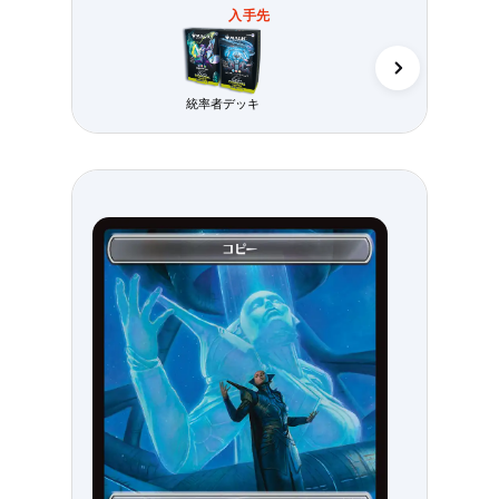
入手先
カウンターイン
統率者デッキ