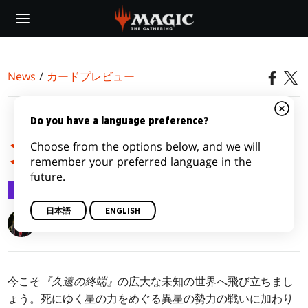
Skip
to
main
content
News
/
カードプレビュー
『久遠の終端』のトーク
Do you have a language preference?
Choose from the options below, and we will
ン
remember your preferred language in the
future.
カードプレビュー
2025/07/18
日本語
ENGLISH
Jubilee Finnegan
今こそ
『久遠の終端』
の広大な未知の世界へ飛び立ちまし
ょう。死にゆく星の力をめぐる異星の勢力の戦いに加わり