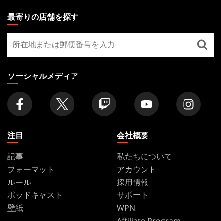
THE
最寄りの店舗を探す
GATHERING
最
FOOTER
寄
り
の
ソーシャルメディア
店
舗
を
探
す
注目
会社概要
記事
私たちについて
フォーマット
アカウント
ルール
採用情報
ポッドキャスト
サポート
壁紙
WPN
Affiliate Program