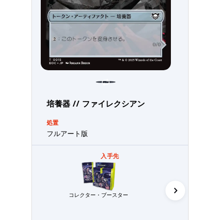
培養器 // ファイレクシアン
処置
フルアート版
入手先
コレクター・ブースター
統率者