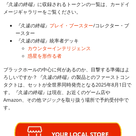
『久遠の終端』
に収録されるトークンの一覧は、カードイ
メージギャラリーをご覧ください。
『久遠の終端』
プレイ・ブースター
/コレクター・ブ
ースター
『久遠の終端』
統率者デッキ
カウンターインテリジェンス
惑星を形作る者
ブラックホールの中心に何があるのか、目撃する準備はよ
ろしいですか？
『久遠の終端』
の製品とのファーストコン
タクトは、セットが全世界同時発売となる2025年8月1日で
す。
『久遠の終端』
は現在、お近くのゲーム店や
Amazon、その他
マジック
を取り扱う場所で予約受付中で
す。