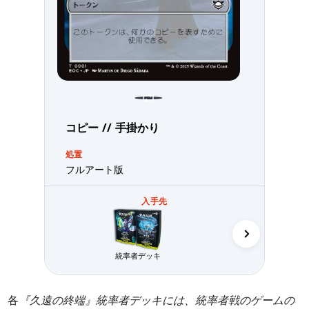
コピー // 手掛かり
処置
フルアート版
入手先
惑星を形
統率者デッキ
各
『久遠の終端』統率者デッキには、統率者戦のゲームの