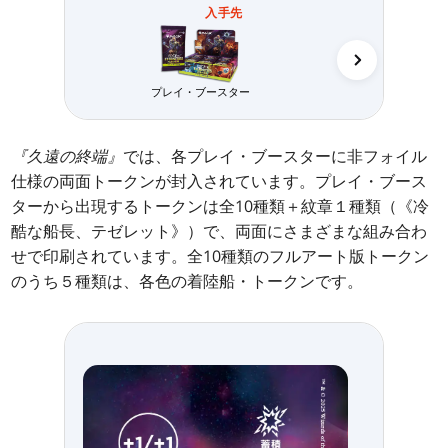
入手先
プレイ・ブースター
コレクター・
『久遠の終端』
では、各プレイ・ブースターに非フォイル
仕様の両面トークンが封入されています。プレイ・ブース
ターから出現するトークンは全10種類＋紋章１種類（《冷
酷な船長、テゼレット》）で、両面にさまざまな組み合わ
せで印刷されています。全10種類のフルアート版トークン
のうち５種類は、各色の着陸船・トークンです。