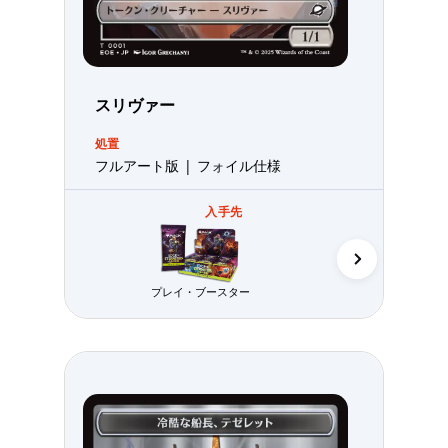
スリヴァー
処置
フルアート版 | フォイル仕様
入手先
コレクター・
プレイ・ブースター