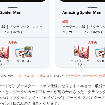
 Spider-Man
Amazing Spider-Man
処置
ス版 | 「クラシック・コミッ
ボーダーレス版 | 「クラシ
| フォイル仕様
ク」カード | フォイル仕様
入手先
入手先
ター・ブー
Gift Bundle
コレクター・ブー
Gift B
ター
スター
はそれぞれ、
《マイルズ・モラレス》
および
《ピーター・パーカー》の
アートが。ブースター・ファン仕様になります！本セット収録
ートと
マジック
のカードフレームが組み合わさった「クラシッ
れらは
『マジック：ザ・ギャザリング | マーベル スパイダー
ォイル仕様のみのご用意となります。