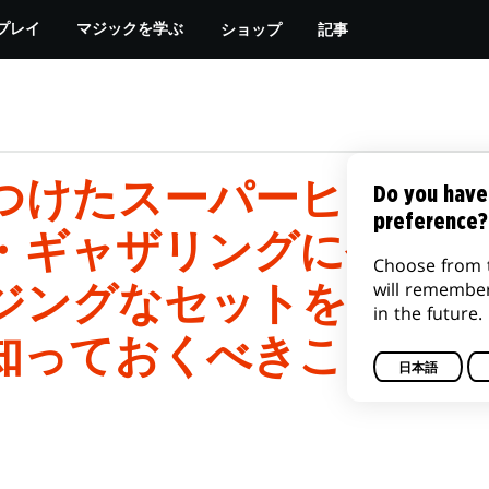
ショップ
記事
プレイ
マジックを学ぶ
つけたスーパーヒーロー
Do you have
preference?
・ギャザリングにやって
Choose from 
will remembe
ジングなセットをコレク
in the future.
知っておくべきことをお
日本語