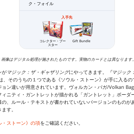
ク・フォイル
入手先
コレクター・ブー
Gift Bundle
スター
* 画像はデジタル処理が施されたものです。実物のカードとは異なります
ンが
マジック：ザ・ギャザリング
にやってきます。
『マジック：
は、そのうちの１つである《ソウル・ストーン》が手に入るの
ョン違いが用意されています。ヴォルカン・バガ/Volkan Ba
フィニティ・ガントレットが描かれる「ガントレット」ボーダ
様の、ルール・テキストが書かれていないバージョンのものが
きます。
ル・ストーン》の項
をご確認ください。