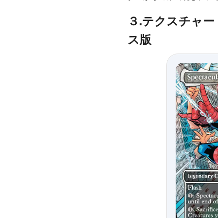
３.テクスチャ
ス版