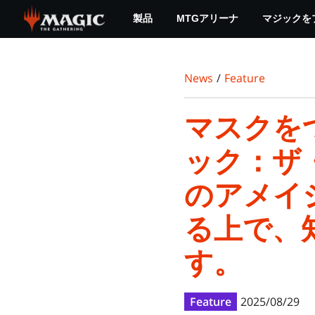
Skip
製品
MTGアリーナ
マジックを
to
main
content
News
/
Feature
マスクを
ック：ザ
のアメイ
る上で、
す。
Feature
2025/08/29