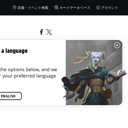
店舗・イベント検索
カードデータベース
アカウント
が、マジ
 a language
くる！こ
the options below, and we
r your preferred language
ションす
伝えしま
ENGLISH