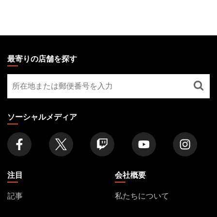
MAGIC:
THE
最寄りの店舗を探す
GATHERING
最
FOOTER
寄
り
の
ソーシャルメディア
店
舗
を
探
す
注目
会社概要
記事
私たちについて
フォーマット
アカウント