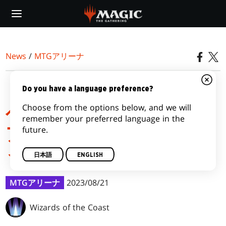
Skip
to
main
content
News
/
MTGアリーナ
９月にWPN店舗開催のイ
Do you have a language preference?
Choose from the options below, and we will
ベントに参加して、MTG
remember your preferred language in the
future.
アリーナのXPを受け取ろ
う！
日本語
ENGLISH
MTGアリーナ
2023/08/21
Wizards of the Coast