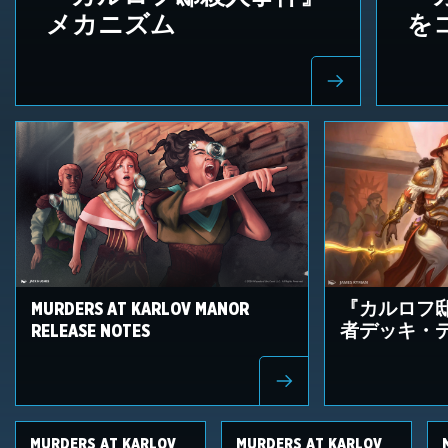
メカニズム
を
MURDERS AT KARLOV MANOR
『カルロフ
RELEASE NOTES
者デッキ・
MURDERS AT KARLOV
MURDERS AT KARLOV