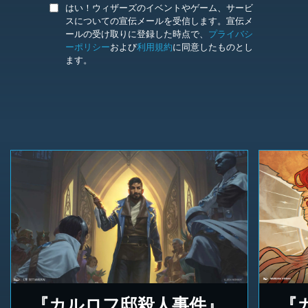
はい！ウィザーズのイベントやゲーム、サービ
スについての宣伝メールを受信します。宣伝メ
ールの受け取りに登録した時点で、
プライバシ
ーポリシー
および
利用規約
に同意したものとし
ます。
『カルロフ邸殺人事件』
『