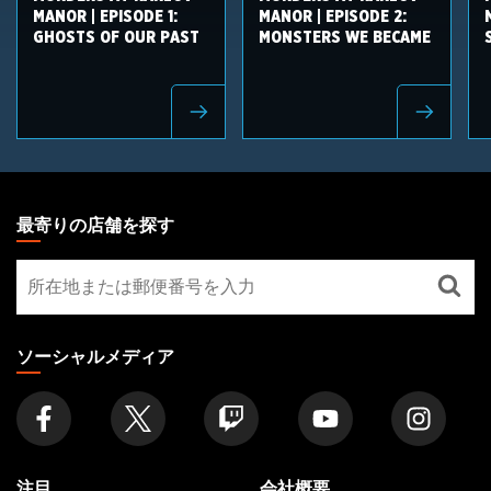
MANOR | EPISODE 1:
MANOR | EPISODE 2:
GHOSTS OF OUR PAST
MONSTERS WE BECAME
MAGIC:
THE
最寄りの店舗を探す
GATHERING
最
FOOTER
寄
り
の
ソーシャルメディア
店
舗
を
探
す
注目
会社概要