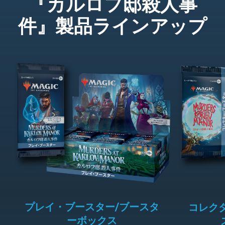
『カルロフ邸殺人事
件』製品ラインアップ
プレイ・ブースター/ブースタ
コレク
ーボックス