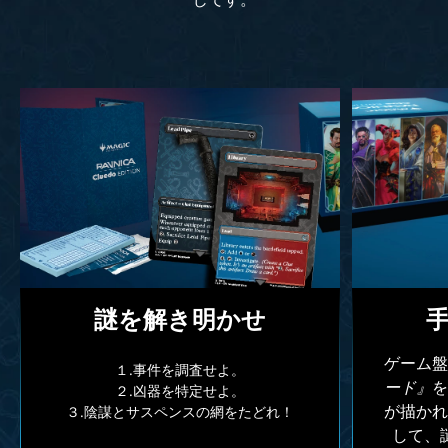
謎を解き明かせ
ゲーム
１.事件を調査せよ。
ード』
２.凶器を特定せよ。
が描か
３.陰謀とサスペンスの網をたどれ！
して、