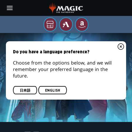
Skip
to
main
content
お
MTG
AMAZON
ARENA
近
『カ
く
の
ル
Do you have a language preference?
ゲ
ー
Choose from the options below, and we will
ロ
ム
remember your preferred language in the
店
future.
フ
に
て
邸
日本語
ENGLISH
殺
人
事