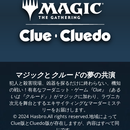
マジック
と
クルード
の夢の共演
犯人と殺害現場、凶器を探るだけに終わらない、機知
の戦い！有名なフーダニット・ゲーム
『Clue』
（ある
いは『クルード』）
が
マジック
に加わり、ラヴニカ
次元を舞台とするエキサイティングなマーダーミステ
リーをお届けします。
© 2024 Hasbro.All rights reserved.地域によって
Clue版とCluedo版が存在しますが、内容はすべて同
じです。