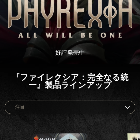
な
る
統
一』
好評発売中
『ファイレクシア：完全なる統
一』製品ラインアップ