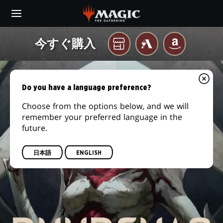
Skip
to
main
『フ
content
今すぐ購入
お
MTG
AMAZON
ァ
ARENA
近
く
イ
の
Do you have a language preference?
ゲ
レ
ー
Choose from the options below, and we will
remember your preferred language in the
ム
ク
future.
店
に
シ
て
日本語
ENGLISH
ア：
完
全