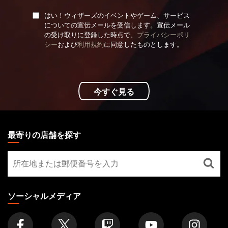
はい！ウィザーズのイベントやゲーム、サービス
についての宣伝メールを受信します。宣伝メール
の受け取りに登録した時点で、
プライバシーポリ
シー
および
利用規約
に同意したものとします。
今すぐ見る
MAGIC:
THE
最寄りの店舗を探す
GATHERING
最
FOOTER
寄
り
の
ソーシャルメディア
店
舗
を