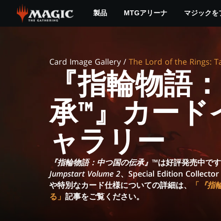
Skip
製品
MTGアリーナ
マジックを
to
main
『指
content
輪
Card Image Gallery /
The Lord of the Rings: T
『指輪物語
物
語：
承™』カード
中
ャラリー
つ
『指輪物語：中つ国の伝承』
™は好評発売中です。2
国
Jumpstart Volume 2
、Special Edition Co
や特別なカード仕様についての詳細は、
「
『指
の
る」
記事をご覧ください。
伝