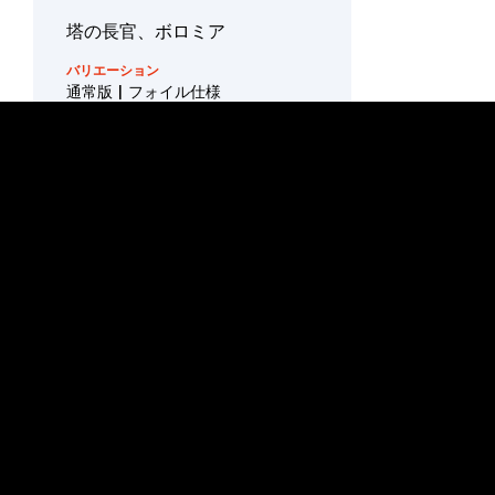
土
ル
テ
バリエーション
ネ
セッ
地
ア
ィ
通常版 | フォイル仕様
ー
ト・
ー
フ
シ
ブー
ト
ァ
ョ
入手先
コ
スタ
版
ク
ン
モ
ーパ
ト
エッ
ン
ッ
バ
人
チン
ク/
イ
リ
間
ア
グ・
ボッ
ン
ドラフト・ブー
セット・ブース
コレクター・ブ
ン
エ
スターパック/ボ
ターパック/ボッ
ースターパック/
エ
フォ
クス
ス
ックス
クス
ボックス
コ
ー
ル
イル
タ
モ
Scene
フ
仕様
シ
ン
Box
ン
ト
ョ
貴
旧
ス
レ
ン
族
枠
More
エ
新たなる紀の始まり
タ
ア
版
ン
レ
ー
神
チ
バリエーション
ン
タ
話
レ
ャ
通常版 | フォイル仕様
ジ
ー
レ
ン
ア
ャ
キ
ア
ト
入手先
ー
ッ
リ
ト
土
ソ
テ
兵
地
ー
ィ
士
ジャ
サ