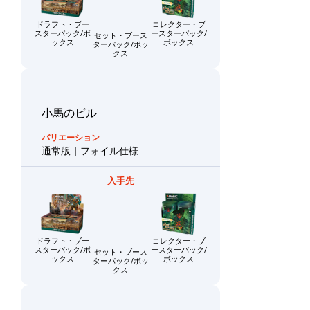
仕様
ドラフト・ブー
セット・ブース
コレクター・ブ
キ
青
スターパック/ボ
ターパック/ボッ
ースターパック/
ックス
クス
ボックス
拡
コレ
黒
張
クタ
ア
ー・
赤
ー
ブー
緑
ト
スタ
小馬のビル
版
ーパ
マ
バリエーション
ッ
ル
シ
通常版 | フォイル仕様
ク/
チ
ョ
ボッ
カ
ー
デ
クス
入手先
ラ
ケ
ク
ー
ー
ー
ドラ
リ
モ
ス
フ
ー
ア
ン
版
ト・
チ
ー
ドラフト・ブー
セット・ブース
コレクター・ブ
装
ブー
ャ
テ
計
スターパック/ボ
ターパック/ボッ
ースターパック/
備
スタ
ー
ックス
クス
ボックス
ィ
略
品
ーパ
フ
カ
土
ッ
ァ
イ
ー
地
ク/
ク
ン
ド
ボッ
ア
ト
カ
塔の長官、ボロミア
フ
クス
ー
ー