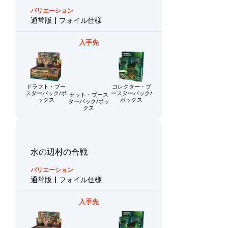
ャ
レ
銀
バリエーション
ビ
幕
通常版 | フォイル仕様
ラ
フ
ュ
ォ
ー
入手先
リ
イ
カ
ル
ー
仕
ー
ド
様
ドラフト・ブー
セット・ブース
コレクター・ブ
スターパック/ボ
ターパック/ボッ
ースターパック/
通
コ
ックス
クス
ボックス
常
レ
版
ク
フ
タ
ォ
Special
水の辺村の合戦
ー
イ
Edition
情
ル
Collector
バリエーション
仕
Booster
報
通常版 | フォイル仕様
様
統
入手先
サー
率
色
ジ・
者
フォ
デ
白
イル
ッ