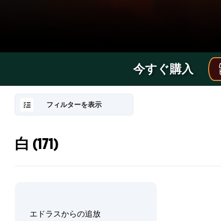
承
™』
カ
今すぐ購入
ー
ド
フィルターを表示
イ
メ
白 (171)
RESET
FILTER
ボ
ー
ー
ダ
直
ジ
ー
近
レ
の
ギ
ス
プ
版
エドラスからの追放