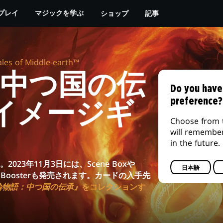
お近くのゲーム店にて
MTG ARENA
ショップ
記事
プレイ
マジックを学ぶ
ales of Middle-earth™
：中つ国の伝
Do you have
preference?
イメージギ
Choose from 
will remembe
in the future.
023年11月3日には、Scene Boxや
日本語
llector Boosterも発売されます。カードの入手先
輪物語：中つ国の伝承』
をコレクションす