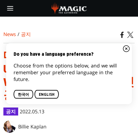
Skip
to
main
content
News
/
공지
매직: 더 개더링의
Do you have a language preference?
Choose from the options below, and we will
UNIVERSES BEYOND
remember your preferred language in the
future.
WARHAMMER 40,000 합작 첫
공개
한국어
ENGLISH
공지
2022.05.13
Billie Kaplan