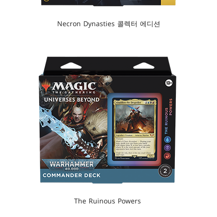
Necron Dynasties 콜렉터 에디션
The Ruinous Powers