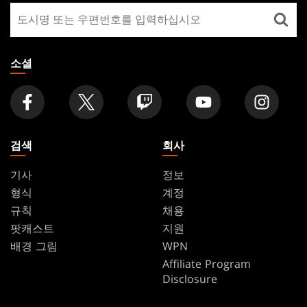
매
FOOTER
장
찾
기
소셜
검색
회사
기사
정보
형식
계정
규칙
채용
팟캐스트
지원
배경 그림
WPN
Affiliate Program
Disclosure