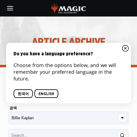
Skip
to
main
content
ARTICLE ARCHIVE
Do you have a language preference?
Choose from the options below, and we will
remember your preferred language in the
future.
범주
한국어
ENGLISH
검색