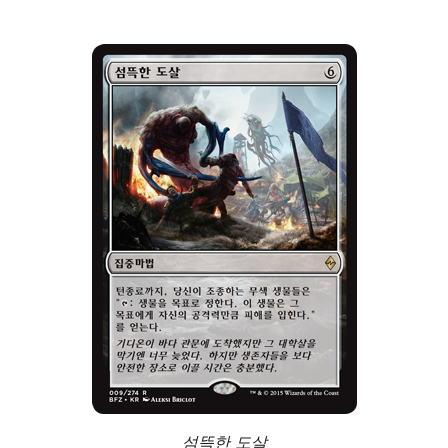
섬뜩한 도살