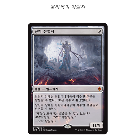
울라목의 약탈자