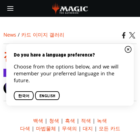
Skip
to
main
content
News
/
카드 이미지 갤러리
젠디카르 전투
Do you have a language preference?
Choose from the options below, and we will
카드 이미지 갤러리
2015.09.18
remember your preferred language in the
future.
Wizards of the Coast
한국어
ENGLISH
백색
|
청색
|
흑색
|
적색
|
녹색
다색
|
마법물체
|
무색의
|
대지
|
모든 카드