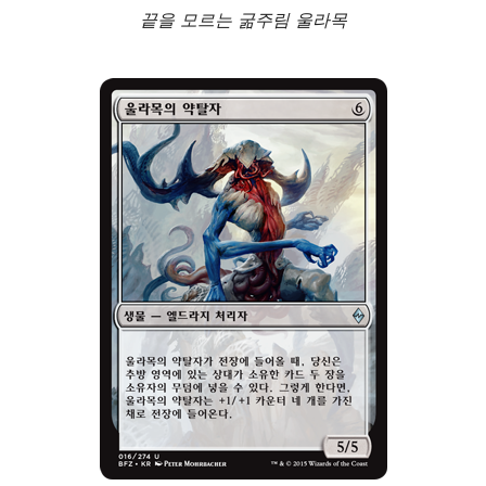
끝을 모르는 굶주림 울라목