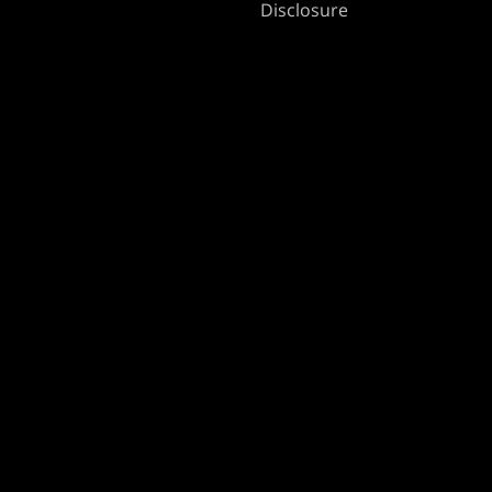
Disclosure
MAGIC
브랜드
매직: 더 개더링
Dungeons & Dragons
MTG 아레나
Duel Masters
Magic.gg
매직: 더 개더링
Store & Events Locator
카드 데이터베이스
Secret Lair
SpellTable