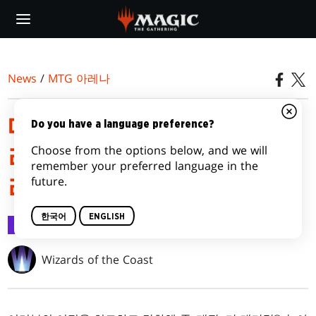
Skip
to
main
content
News
/
MTG 아레나
매직: 더 개더링® | 아바타:
Do you have a language preference?
Choose from the options below, and we will
라스트 에어벤더™ 마스터
remember your preferred language in the
future.
리 세부사항
한국어
ENGLISH
MTG 아레나
2025.10.28
Wizards of the Coast