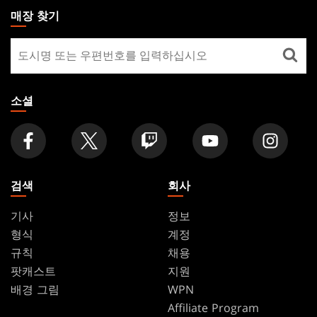
THE
매장 찾기
GATHERING
매
FOOTER
장
찾
기
소셜
검색
회사
기사
정보
형식
계정
규칙
채용
팟캐스트
지원
배경 그림
WPN
Affiliate Program