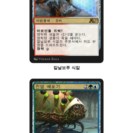
칼날보루 식칼