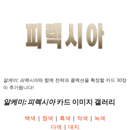
알케미: 피렉시아
와 함께 전략과 콜렉션을 확장할 카드 30장
이 추가됩니다!
알케미: 피렉시아
카드 이미지 갤러리
백색
|
청색
|
흑색
|
적색
|
녹색
다색
|
대지