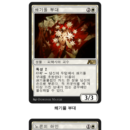
쐐기풀 부대