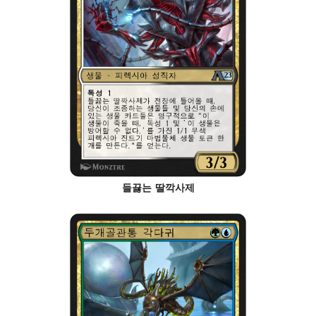
들끓는 딸깍사제