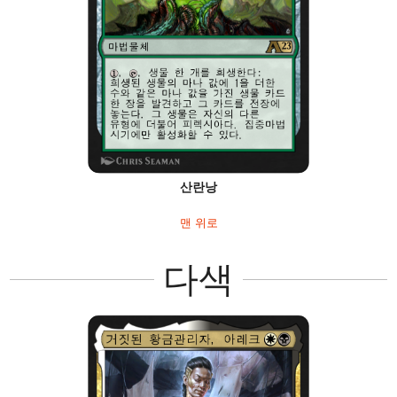
산란낭
맨 위로
다색