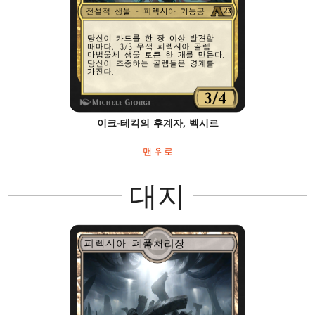
이크-테킥의 후계자, 벡시르
맨 위로
대지