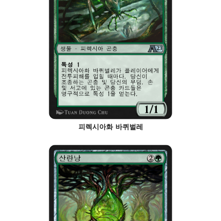
피렉시아화 바퀴벌레