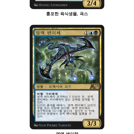
흉포한 육식생물, 굑스
영액 변이체