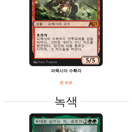
피렉시아 수확자
맨 위로
녹색