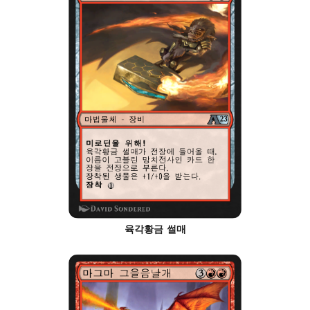
육각황금 썰매