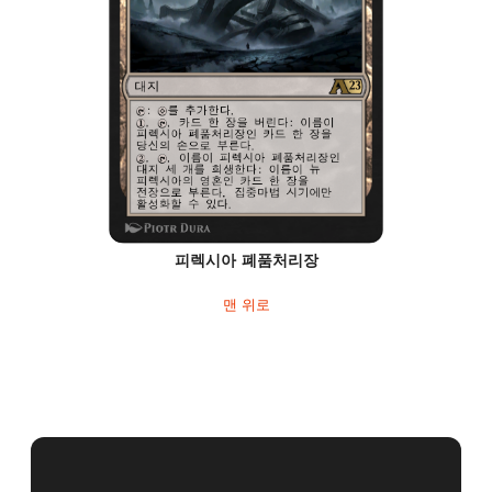
피렉시아 폐품처리장
맨 위로