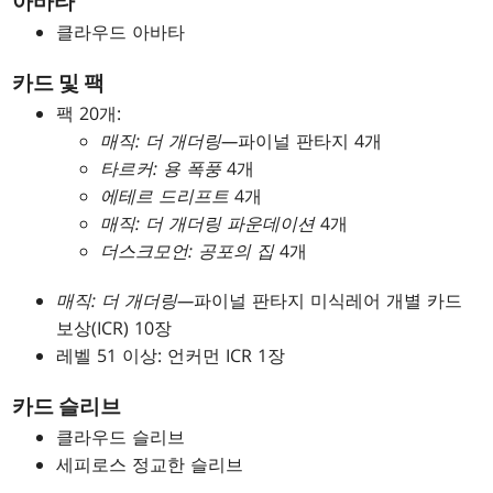
아바타
클라우드 아바타
카드 및 팩
팩 20개:
매직: 더 개더링—
파이널 판타지 4개
타르커: 용 폭풍
4개
에테르 드리프트
4개
매직: 더 개더링 파운데이션
4개
더스크모언: 공포의 집
4개
매직: 더 개더링—
파이널 판타지 미식레어 개별 카드
보상(ICR) 10장
레벨 51 이상: 언커먼 ICR 1장
카드 슬리브
클라우드 슬리브
세피로스 정교한 슬리브