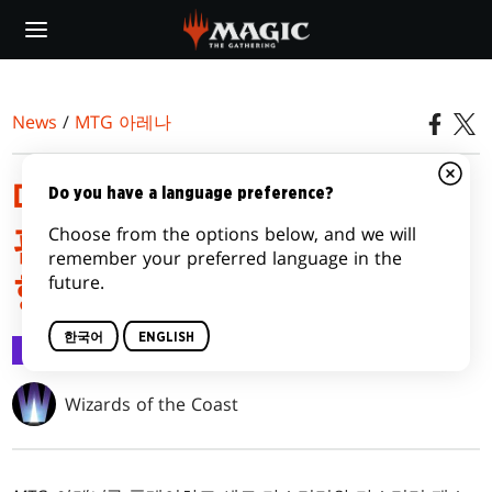
Skip
to
main
content
News
/
MTG 아레나
매직: 더 개더링®—파이널
Do you have a language preference?
Choose from the options below, and we will
판타지™ 마스터리 세부사
remember your preferred language in the
future.
항
한국어
ENGLISH
MTG 아레나
2025.05.14
Wizards of the Coast