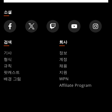
찾
기
소셜
검색
회사
기사
정보
형식
계정
규칙
채용
팟캐스트
지원
배경 그림
WPN
Affiliate Program
Disclosure
MAGIC
브랜드