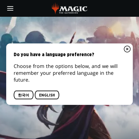
Skip
to
main
content
Do you have a language preference?
Choose from the options below, and we will
remember your preferred language in the
future.
한국어
ENGLISH