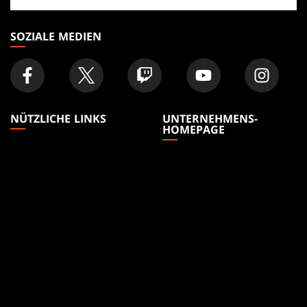
Geschäft
SOZIALE MEDIEN
NÜTZLICHE LINKS
UNTERNEHMENS-
HOMEPAGE
Artikel
Unternehmensinfos
Formate
Accounts
Regeln
Karriere
Podcast
Support
Hintergrundbilder
WPN
Affiliate Program
Disclosure