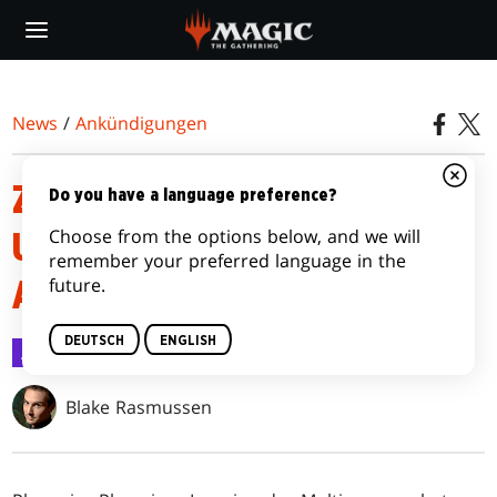
Skip
to
main
content
News
/
Ankündigungen
ZU DOMINARIA REMASTERED
Do you have a language preference?
Choose from the options below, and we will
UND KARTEN AUS PHYREXIA:
remember your preferred language in the
future.
ALLES WIRD EINS
DEUTSCH
ENGLISH
Ankündigungen
13. Jan. 2023
Blake Rasmussen