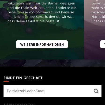
Fakultäten, wenn wir die Bücher weglegen
Lorwyn 
und die reale Welt erkunden! Entdecke die
wahres 
Geheimnisse von Strixhaven und beweise
zwische
mit jedem Zauberspruch, den du wirkst,
Nacht üb
dass deine Fakultät die beste ist.
Chaos u
WEITERE INFORMATIONEN
MAGIC:
THE
FINDE EIN GESCHÄFT
GATHERING
Finde
FOOTER
ein
Geschäft