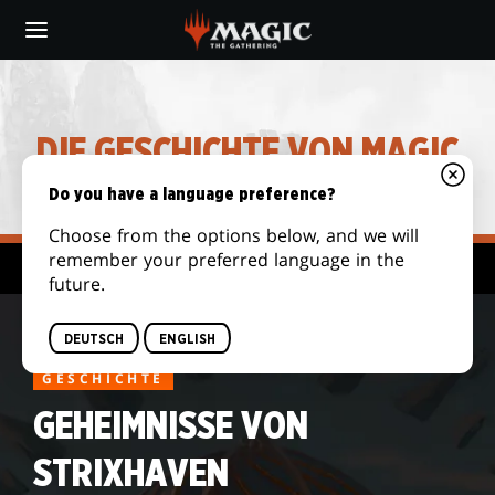
Skip
to
main
content
DIE GESCHICHTE VON MAGIC
Do you have a language preference?
Choose from the options below, and we will
remember your preferred language in the
Story-Archiv
future.
DEUTSCH
ENGLISH
GESCHICHTE
GEHEIMNISSE VON
STRIXHAVEN