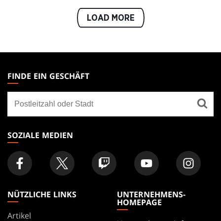
LOAD MORE
MAGIC:
THE
FINDE EIN GESCHÄFT
GATHERING
Finde
FOOTER
ein
Geschäft
SOZIALE MEDIEN
NÜTZLICHE LINKS
UNTERNEHMENS-
HOMEPAGE
Artikel