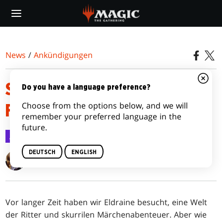
Skip
to
main
content
News
/
Ankündigungen
SEI AM 8. SEPTEMBER BEREIT
Do you have a language preference?
Choose from the options below, and we will
FÜR WILDNIS VON ELDRAINE
remember your preferred language in the
future.
Ankündigungen
5. Mai 2023
DEUTSCH
ENGLISH
Billie Kaplan
Vor langer Zeit haben wir Eldraine besucht, eine Welt
der Ritter und skurrilen Märchenabenteuer. Aber wie