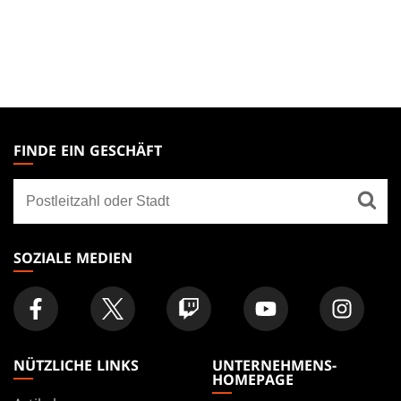
MAGIC:
THE
FINDE EIN GESCHÄFT
GATHERING
Finde
FOOTER
ein
Geschäft
SOZIALE MEDIEN
NÜTZLICHE LINKS
UNTERNEHMENS-
HOMEPAGE