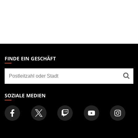
MAGIC:
THE
FINDE EIN GESCHÄFT
GATHERING
Finde
FOOTER
ein
Geschäft
SOZIALE MEDIEN
NÜTZLICHE LINKS
UNTERNEHMENS-
HOMEPAGE