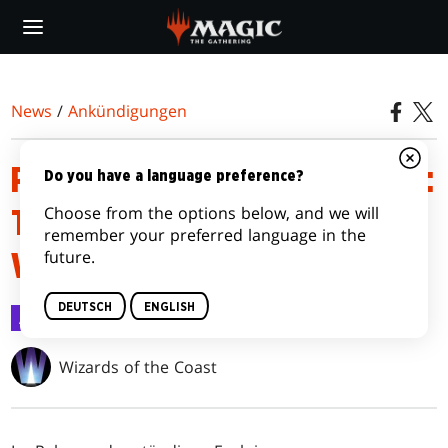
Skip
to
main
content
News
/
Ankündigungen
PRODUKT-UPDATE FÜR MAGIC:
Do you have a language preference?
Choose from the options below, and we will
THE GATHERING – DOCTOR
remember your preferred language in the
future.
WHO™
DEUTSCH
ENGLISH
Ankündigungen
20. Juli 2023
Wizards of the Coast