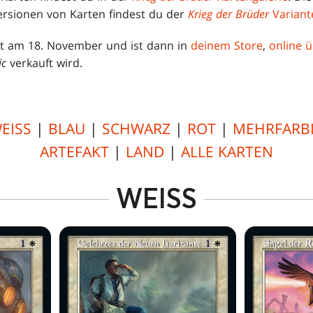
rsionen von Karten findest du der
Krieg der Brüder
Variant
t am 18. November und ist dann in
deinem Store
,
online 
ic
verkauft wird.
EISS
|
BLAU
|
SCHWARZ
|
ROT
|
MEHRFARB
ARTEFAKT
|
LAND
|
ALLE KARTEN
WEISS