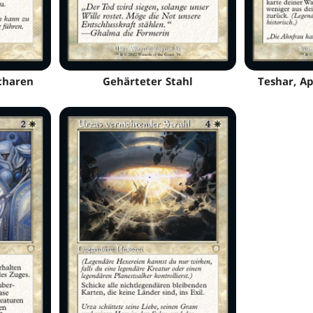
charen
Gehärteter Stahl
Teshar, A