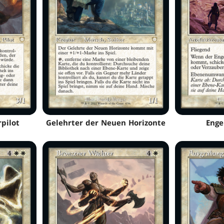
pilot
Gelehrter der Neuen Horizonte
Enge