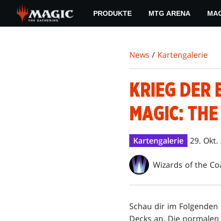
Skip
PRODUKTE
MTG ARENA
MAG
to
main
content
News
/
Kartengalerie
KRIEG DER
MAGIC: THE
Kartengalerie
29. Okt.
Wizards of the Co
Schau dir im Folgenden
Decks an. Die normalen 