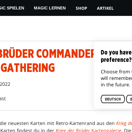
SHOP
ARTIKEL
IC SPIELEN
MAGIC LERNEN
 BRÜDER COMMANDER-KARTE
Do you have
preference?
 GATHERING
Choose from 
will remembe
 2022
in the future.
ast
DEUTSCH
 die neuesten Karten mit Retro-Kartenrand aus den
Krieg d
Karten findest du in der
Krieg der Brüder
Kartengalerie
. Di