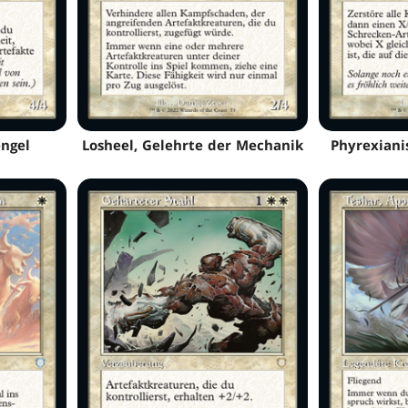
ngel
Losheel, Gelehrte der Mechanik
Phyrexiani