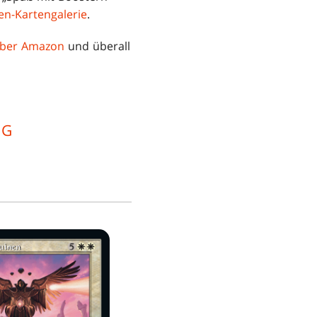
en-Kartengalerie
.
über Amazon
und überall
IG