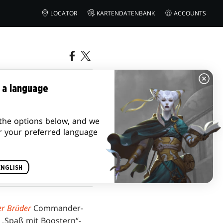
LOCATOR
KARTENDATENBANK
ACCOUNTS
NGALERIE |
 a language
the options below, and we
r your preferred language
ENGLISH
er Brüder
Commander-
e „Spaß mit Boostern“-