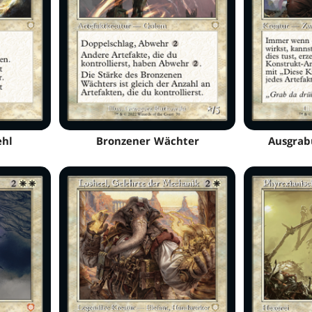
ehl
Bronzener Wächter
Ausgrab