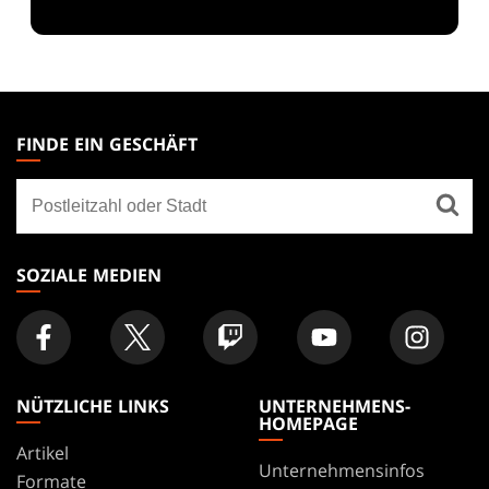
MAGIC:
THE
FINDE EIN GESCHÄFT
GATHERING
Finde
FOOTER
ein
Geschäft
SOZIALE MEDIEN
NÜTZLICHE LINKS
UNTERNEHMENS-
HOMEPAGE
Artikel
Unternehmensinfos
Formate