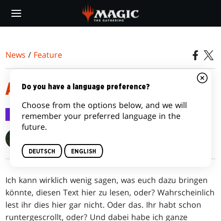
Skip
to
main
content
News
/
Feature
ALLE EXPEDITIONEN
Do you have a language preference?
Choose from the options below, and we will
Feature
17. Sep. 2015
remember your preferred language in the
future.
Blake Rasmussen
DEUTSCH
ENGLISH
Ich kann wirklich wenig sagen, was euch dazu bringen
könnte, diesen Text hier zu lesen, oder? Wahrscheinlich
lest ihr dies hier gar nicht. Oder das. Ihr habt schon
runtergescrollt, oder? Und dabei habe ich ganze