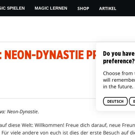
SHOP
ARTIKEL
IC SPIELEN
MAGIC LERNEN
 NEON-DYNASTIE PRERELEA
Do you have
preference?
Choose from 
will remembe
in the future.
DEUTSCH
a: Neon-Dynastie
.
auf diese Welt: Willkommen! Freue dich darauf, neue Freun
Für viele andere von euch ist dies der erste Besuch auf d