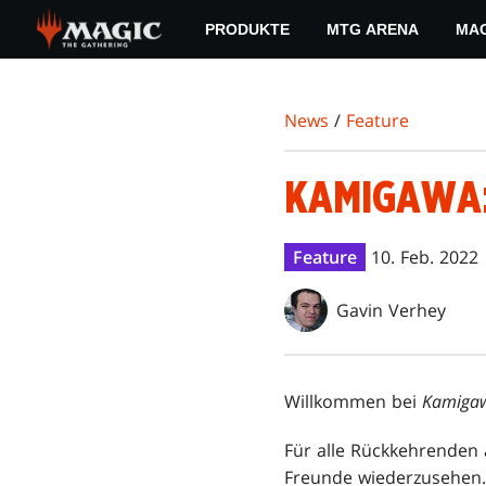
Skip
PRODUKTE
MTG ARENA
MAG
to
main
content
News
/
Feature
KAMIGAWA:
Feature
10. Feb. 2022
Gavin Verhey
Willkommen bei
Kamigaw
Für alle Rückkehrenden 
Freunde wiederzusehen. 