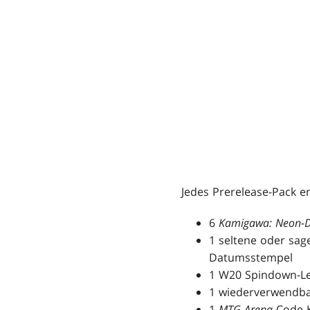
Jedes Prerelease-Pack en
6
Kamigawa: Neon-D
1 seltene oder sage
Datumsstempel
1 W20 Spindown-L
1 wiederverwendba
1
MTG Arena
Code-