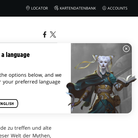
LOCATOR
KARTENDATENBANK
ACCOUNTS
SE-ARTIKEL
 a language
the options below, and we
r your preferred language
ENGLISH
de zu treffen und alte
ieser Welt der Mythen,