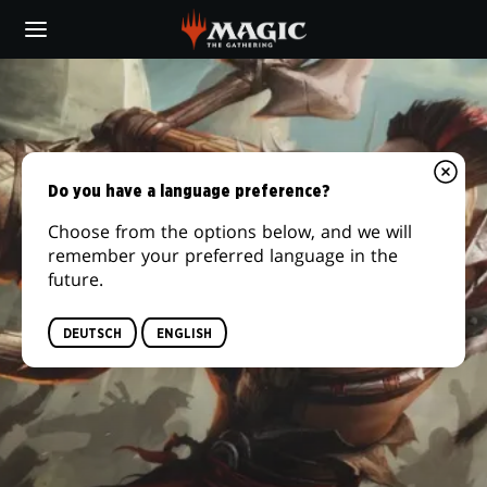
Skip
to
main
DOMRI
content
RADE
Do you have a language preference?
Choose from the options below, and we will
remember your preferred language in the
future.
DEUTSCH
ENGLISH