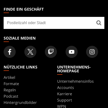
MAGIC:
THE
FINDE EIN GESCHÄFT
GATHERING
Finde
FOOTER
ein
Geschäft
SOZIALE MEDIEN
NÜTZLICHE LINKS
UNTERNEHMENS-
HOMEPAGE
Artikel
Unternehmensinfos
Formate
Accounts
Regeln
Karriere
Podcast
Support
Hintergrundbilder
WPN