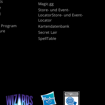
ts
Magic.gg
e
Store- und Event-
t
LocatorStore- und Event-
Locator
te Program
Kartendatenbank
ure
Secret Lair
SpellTable