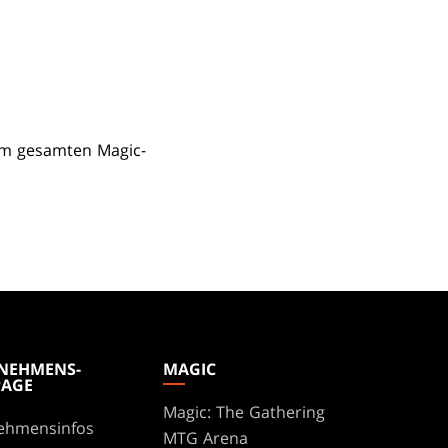
em gesamten Magic-
NEHMENS-
MAGIC
AGE
Magic: The Gathering
ehmensinfos
MTG Arena