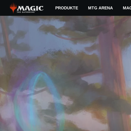
Skip
PRODUKTE
MTG ARENA
MAG
to
main
FREYALISE
content