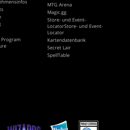
ehmensinfos
MTG Arena
ts
Magic.gg
e
Store- und Event-
t
LocatorStore- und Event-
Locator
te Program
Kartendatenbank
ure
Secret Lair
SpellTable