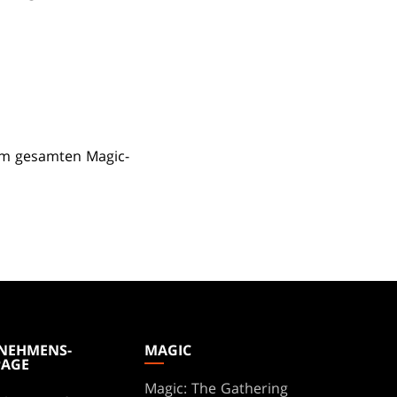
em gesamten Magic-
NEHMENS-
MAGIC
AGE
Magic: The Gathering