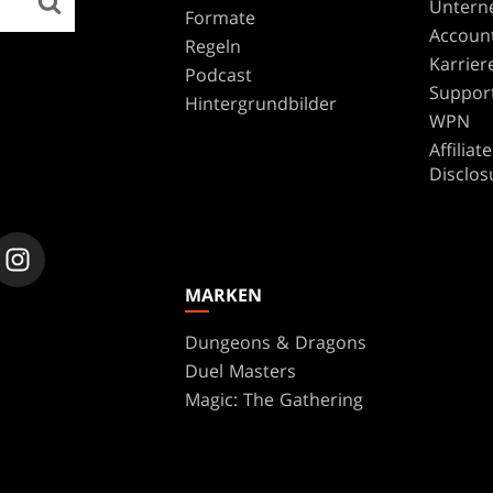
Untern
Formate
Accoun
Regeln
Karrier
Podcast
Suppor
Hintergrundbilder
WPN
Affilia
Disclos
MARKEN
Dungeons & Dragons
Duel Masters
Magic: The Gathering