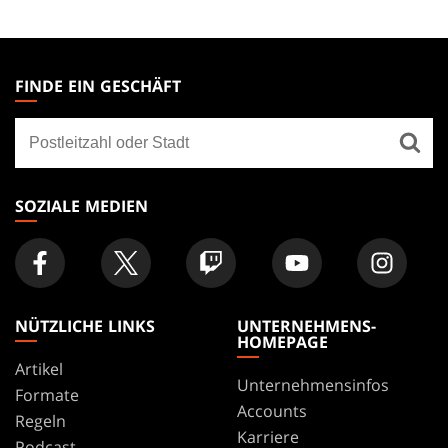
MAGIC:
THE
FINDE EIN GESCHÄFT
GATHERING
Finde
FOOTER
ein
Geschäft
SOZIALE MEDIEN
NÜTZLICHE LINKS
UNTERNEHMENS-
HOMEPAGE
Artikel
Unternehmensinfos
Formate
Accounts
Regeln
Karriere
Podcast