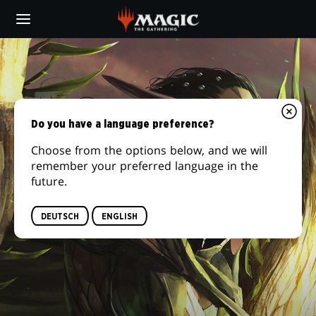
Skip
to
main
content
Do you have a language preference?
Choose from the options below, and we will
remember your preferred language in the
future.
DEUTSCH
ENGLISH