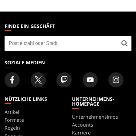
MAGIC:
THE
FINDE EIN GESCHÄFT
GATHERING
Finde
FOOTER
ein
Geschäft
SOZIALE MEDIEN
NÜTZLICHE LINKS
UNTERNEHMENS-
HOMEPAGE
Artikel
Unternehmensinfos
Formate
Accounts
Regeln
Karriere
Podcast