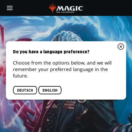
Skip
to
main
content
Do you have a language preference?
Choose from the options below, and we will
remember your preferred language in the
future.
DEUTSCH
ENGLISH