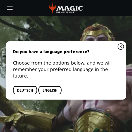
Skip
to
main
content
Do you have a language preference?
Choose from the options below, and we will
remember your preferred language in the
future.
DEUTSCH
ENGLISH