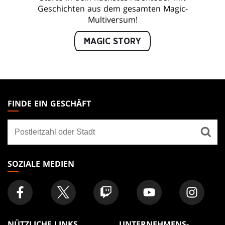
Geschichten aus dem gesamten Magic-
Multiversum!
MAGIC STORY
MAGIC:
THE
FINDE EIN GESCHÄFT
GATHERING
Finde
FOOTER
ein
Geschäft
SOZIALE MEDIEN
NÜTZLICHE LINKS
UNTERNEHMENS-