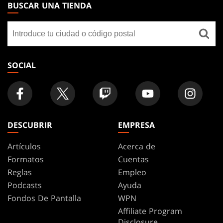
THE
BUSCAR UNA TIENDA
GATHERING
Buscar
FOOTER
una
tienda
SOCIAL
DESCUBRIR
EMPRESA
Artículos
Acerca de
Formatos
Cuentas
Reglas
Empleo
Podcasts
Ayuda
Fondos De Pantalla
WPN
Affiliate Program
Disclosure