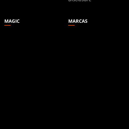
MAGIC
MARCAS
Magic: The Gathering
Dungeons & Dragons
MTG Arena
Duel Masters
Magic.gg
Magic: The Gathering
Localizador De Tiendas Y
Eventos
Base de datos de cartas
Secret Lair
SpellTable