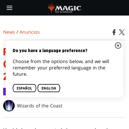
Skip
to
main
content
News
/
Anuncios
PRESENTACIÓN DEL LIMITED
Do you have a language preference?
Choose from the options below, and we will
CHAMPIONSHIP DE MAGIC DE
remember your preferred language in the
future.
2027
ESPAÑOL
ENGLISH
Anuncios
27 oct 2025
Wizards of the Coast