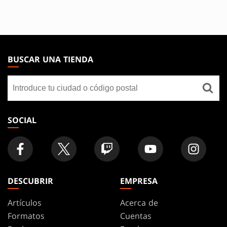
MAGIC:
THE
BUSCAR UNA TIENDA
GATHERING
Buscar
FOOTER
una
tienda
SOCIAL
DESCUBRIR
EMPRESA
Artículos
Acerca de
Formatos
Cuentas