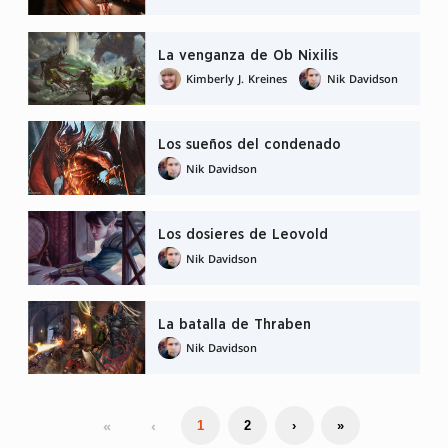
La venganza de Ob Nixilis
Kimberly J. Kreines
Nik Davidson
Los sueños del condenado
Nik Davidson
Los dosieres de Leovold
Nik Davidson
La batalla de Thraben
Nik Davidson
«
‹
1
2
›
»