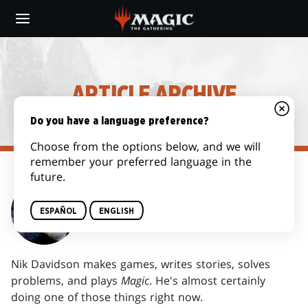
Skip
to
main
content
ARTICLE ARCHIVE
Do you have a language preference?
Choose from the options below, and we will
remember your preferred language in the
future.
NIK DAVIDSON
ESPAÑOL
ENGLISH
Nik Davidson makes games, writes stories, solves
problems, and plays
Magic
. He's almost certainly
doing one of those things right now.