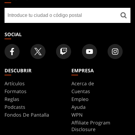
GATHERING
Buscar
FOOTER
una
tienda
SOCIAL
DESCUBRIR
EMPRESA
Artículos
Acerca de
Formatos
Cuentas
Reglas
Empleo
Podcasts
Ayuda
Fondos De Pantalla
WPN
Affiliate Program
Disclosure