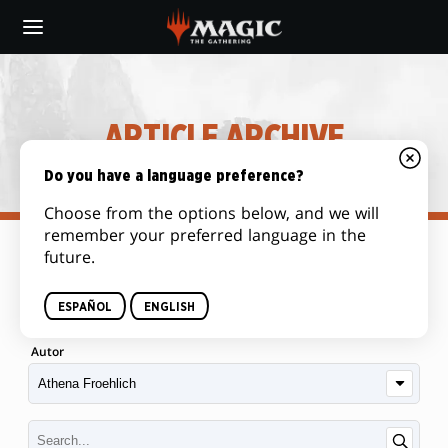
Skip
to
main
content
ARTICLE ARCHIVE
Do you have a language preference?
Choose from the options below, and we will
remember your preferred language in the
future.
Categoría
ESPAÑOL
ENGLISH
Autor