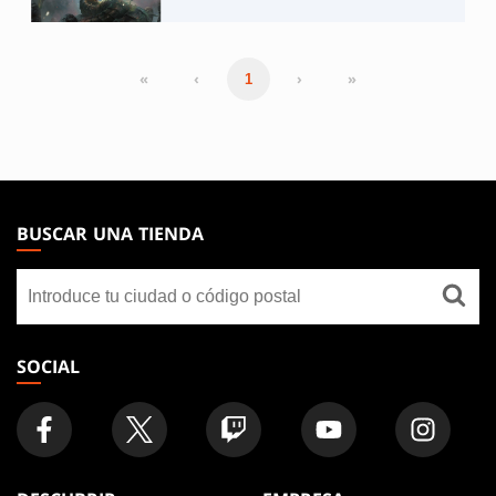
«
‹
›
»
1
MAGIC:
THE
BUSCAR UNA TIENDA
GATHERING
Buscar
FOOTER
una
tienda
SOCIAL