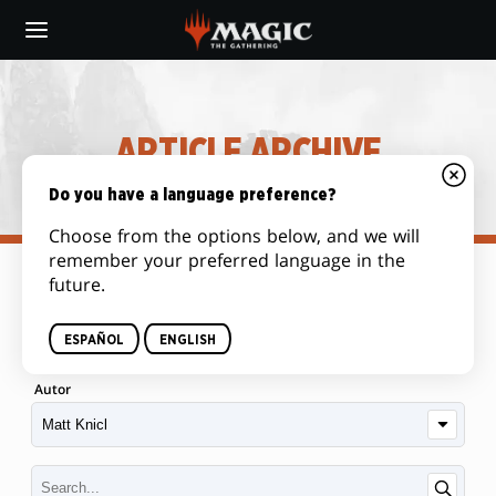
Skip
to
main
content
ARTICLE ARCHIVE
Do you have a language preference?
Choose from the options below, and we will
remember your preferred language in the
future.
Categoría
ESPAÑOL
ENGLISH
Autor