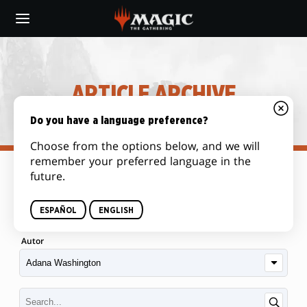
Skip
to
main
content
ARTICLE ARCHIVE
Do you have a language preference?
Choose from the options below, and we will
remember your preferred language in the
future.
Categoría
ESPAÑOL
ENGLISH
Autor