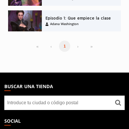
Episodio 1: Que empiece la clase
Adana Washington
«
‹
›
»
1
MAGIC:
THE
BUSCAR UNA TIENDA
GATHERING
Buscar
FOOTER
una
tienda
SOCIAL