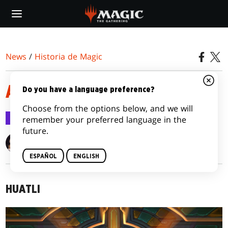
Skip
to
main
content
News
/
Historia de Magic
AL OTRO LADO DEL SOL
Do you have a language preference?
Choose from the options below, and we will
Historia de Magic
18 ene 2018
remember your preferred language in the
future.
Alison Lührs
ESPAÑOL
ENGLISH
HUATLI