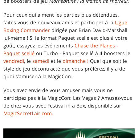
de boosters de jeu
Mornebrune : la Maison de l’horreur
.
Pour ceux qui aiment les parties plus détendues,
faites-vous de nouveaux amis et participez à la
Ligue
Boxing Commander
dirigée par Brian David-Marshall
lui-même ! Si le format Paquet scellé est plus à votre
goût, essayez les événements
Chase the Planes -
Paquet scellé
ou Turbo - Paquet scellé à 4 boosters le
vendredi
, le
samedi
et le
dimanche !
Quel que soit le
style de jeu décontracté que vous préférez, il y a de
quoi s’amuser à la MagicCon.
Vous avez envie de vous amuser mais vous ne
participez pas à la MagicCon: Las Vegas ? Amusez-vous
de chez vous avec Festival in a Box, disponible sur
MagicSecretLair.com.