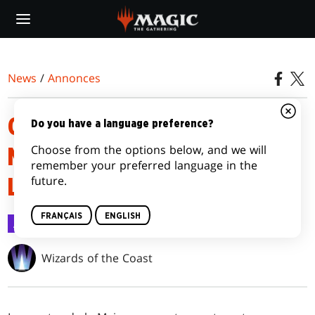
Skip
to
main
content
News
/
Annonces
OÙ ET QUAND JOUER À
Do you have a language preference?
Choose from the options below, and we will
MORNEBRUNE : LA MAISON DE
remember your preferred language in the
future.
L’HORREUR
FRANÇAIS
ENGLISH
Annonces
3 sept. 2024
Wizards of the Coast