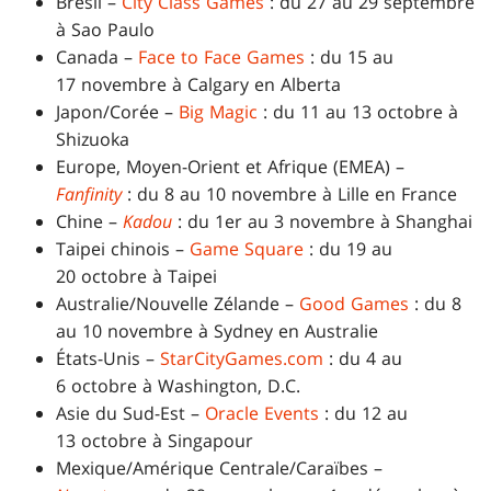
Brésil –
City Class Games
: du 27 au 29 septembre
à Sao Paulo
Canada –
Face to Face Games
: du 15 au
17 novembre à Calgary en Alberta
Japon/Corée –
Big Magic
: du 11 au 13 octobre à
Shizuoka
Europe, Moyen-Orient et Afrique (EMEA) –
Fanfinity
: du 8 au 10 novembre à Lille en France
Chine –
Kadou
: du 1er au 3 novembre à Shanghai
Taipei chinois –
Game Square
: du 19 au
20 octobre à Taipei
Australie/Nouvelle Zélande –
Good Games
: du 8
au 10 novembre à Sydney en Australie
États-Unis –
StarCityGames.com
: du 4 au
6 octobre à Washington, D.C.
Asie du Sud-Est –
Oracle Events
: du 12 au
13 octobre à Singapour
Mexique/Amérique Centrale/Caraïbes –