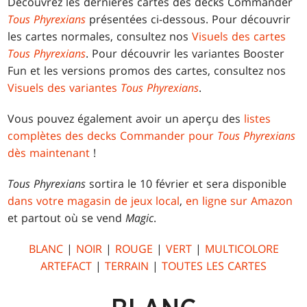
Découvrez les dernières cartes des decks Commander
Tous Phyrexians
présentées ci-dessous. Pour découvrir
les cartes normales, consultez nos
Visuels des cartes
Tous Phyrexians
. Pour découvrir les variantes Booster
Fun et les versions promos des cartes, consultez nos
Visuels des variantes
Tous Phyrexians
.
Vous pouvez également avoir un aperçu des
listes
complètes des decks Commander pour
Tous Phyrexians
dès maintenant
!
Tous Phyrexians
sortira le 10 février et sera disponible
dans votre magasin de jeux local
,
en ligne sur Amazon
et partout où se vend
Magic
.
BLANC
|
NOIR
|
ROUGE
|
VERT
|
MULTICOLORE
ARTEFACT
|
TERRAIN
|
TOUTES LES CARTES