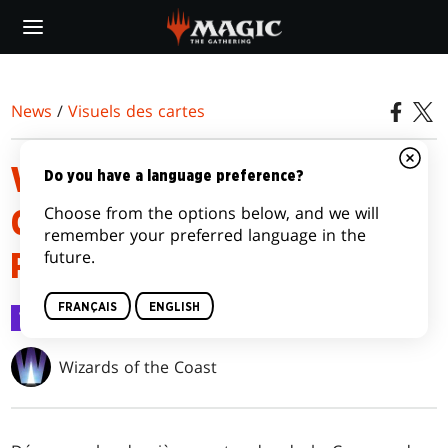
Skip
to
main
content
News
/
Visuels des cartes
VISUELS DES CARTES
Do you have a language preference?
Choose from the options below, and we will
COMMANDER TOUS
remember your preferred language in the
future.
PHYREXIANS
FRANÇAIS
ENGLISH
Visuels des cartes
17 janv. 2023
Wizards of the Coast