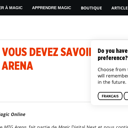
BOUTIQUE
ARTICLE
ER À MAGIC
APPRENDRE MAGIC
 VOUS DEVEZ SAVOIR SUR MA
Do you have
preference?
 ARENA
Choose from 
will remembe
in the future.
FRANÇAIS
agic Online
me
MTG Arena
, fait partie de
Magic
Digital Next et nous conti