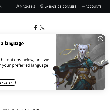
S
MAGASINS
LA BASE DE DONNÉES
ACCOUNTS
GIC: THE
 a language
the options below, and we
r your preferred language
ENGLISH
nuerons à l'améliorer.