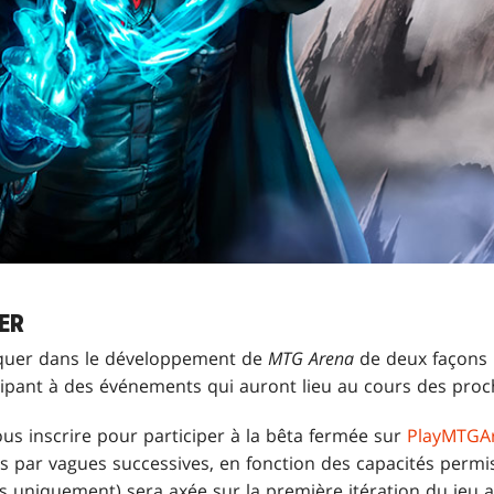
ER
quer dans le développement de
MTG Arena
de deux façons :
cipant à des événements qui auront lieu au cours des proc
us inscrire pour participer à la bêta fermée sur
PlayMTGA
s par vagues successives, en fonction des capacités permis
is uniquement) sera axée sur la première itération du jeu a