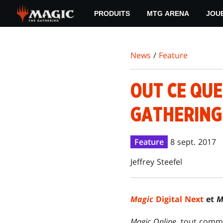
Skip
PRODUITS
MTG ARENA
JOU
to
main
content
News
/
Feature
OUT CE QUE
GATHERING
Feature
8 sept. 2017
Jeffrey Steefel
Magic
Digital Next
et
M
Magic Online
, tout com