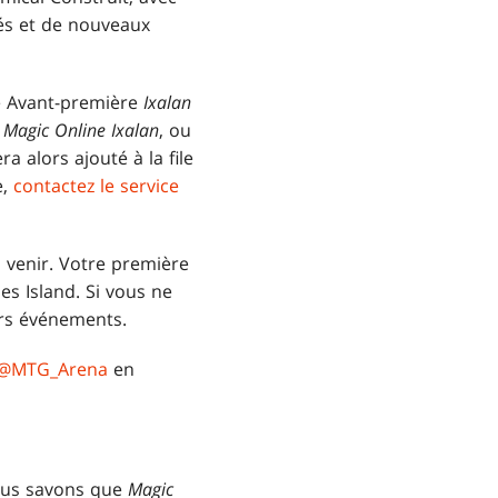
tés et de nouveaux
ne Avant-première
Ixalan
e
Magic Online
Ixalan
, ou
 alors ajouté à la file
e,
contactez le service
 venir. Votre première
s Island. Si vous ne
urs événements.
@MTG_Arena
en
nous savons que
Magic