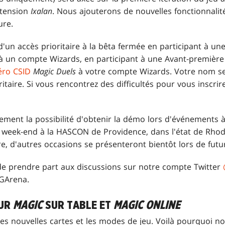
xtension
Ixalan
. Nous ajouterons de nouvelles fonctionnali
ure.
d'un accès prioritaire à la bêta fermée en participant à u
à un compte Wizards, en participant à une Avant-premièr
ro CSID
Magic Duels
à votre compte Wizards. Votre nom sera
ritaire. Si vous rencontrez des difficultés pour vous inscrir
ement la possibilité d'obtenir la démo lors d'événements à
 week-end à la HASCON de Providence, dans l'état de Rhode
e, d'autres occasions se présenteront bientôt lors de fut
de prendre part aux discussions sur notre compte Twitter
TGArena.
OUR
MAGIC
SUR TABLE ET
MAGIC ONLINE
les nouvelles cartes et les modes de jeu. Voilà pourquoi 