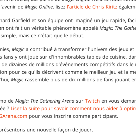
l'avenir de
Magic Online
, lisez
l'article de Chris Kiritz
égaleme
ichard Garfield et son équipe ont imaginé un jeu rapide, fac
 en ont fait un véritable phénomène appelé
Magic: The Gathe
 simple, mais ce n'était que le début.
nnies,
Magic
a contribué à transformer l'univers des jeux et
fans y ont joué sur d'innombrables tables de cuisine, dan
 de dizaines de millions d'événements compétitifs dans le 
on pour ce qu'ils décrivent comme le meilleur jeu et la 
'hui,
Magic
rassemble plus de dix millions de fans jouant e
émo de
Magic: The Gathering Arena
sur
Twitch
en vous dema
mée ?
Lisez la suite pour savoir comment nous aider à opti
GArena.com
pour vous inscrire comme participant.
présentons une nouvelle façon de jouer.