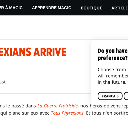
BOUTIQUE
ARTICLE
ER À MAGIC
APPRENDRE MAGIC
EXIANS ARRIVE
Do you have
preference?
Choose from 
will remembe
ast
in the future.
FRANÇAIS
ans le passé dans
La Guerre Fratricide
, nos héros doivent rep
 qui plane sur eux avec
Tous Phyrexians
. Et tous n'en sorti