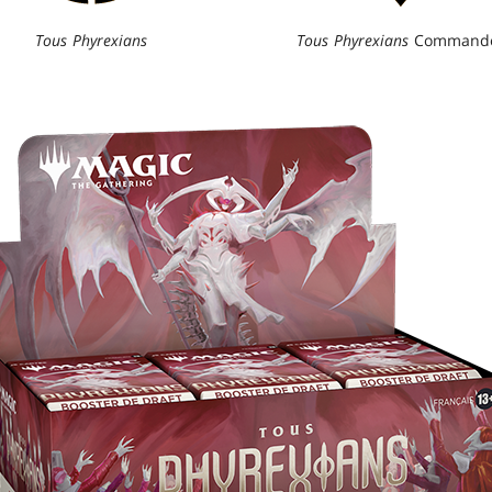
Tous Phyrexians
Tous Phyrexians
Command