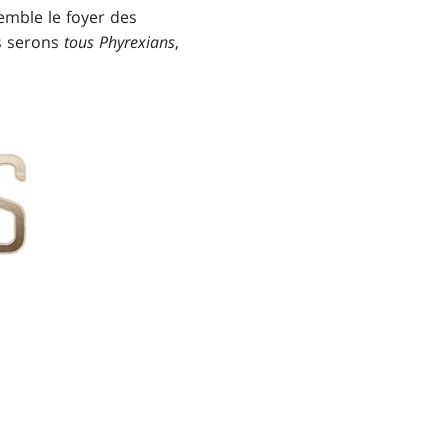
emble le foyer des
us serons
tous Phyrexians
,