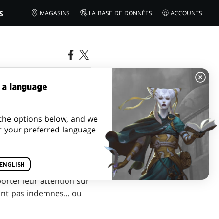
S
MAGASINS
LA BASE DE DONNÉES
ACCOUNTS
 a language
the options below, and we
r your preferred language
ENGLISH
orter leur attention sur
ront pas indemnes... ou