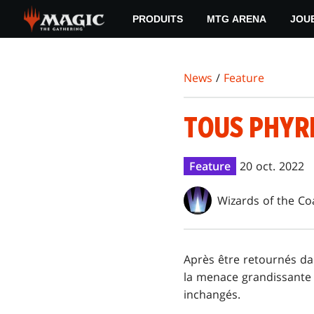
Skip
PRODUITS
MTG ARENA
JOU
to
main
content
News
/
Feature
TOUS PHYR
Feature
20 oct. 2022
Wizards of the Co
Après être retournés d
la menace grandissante
inchangés.