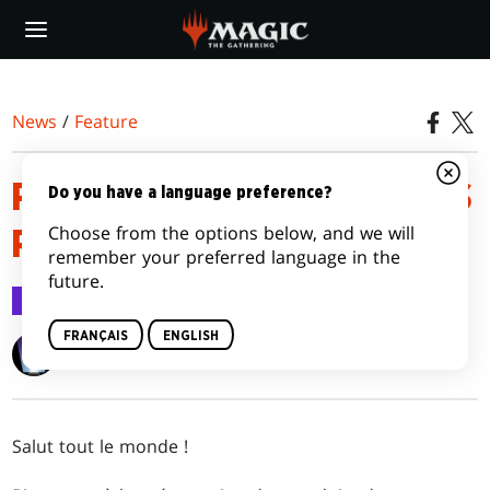
Skip
to
main
content
News
/
Feature
PRÉSENTATION DES PRODUITS
Do you have a language preference?
Choose from the options below, and we will
RENAISSANCE DE ZENDIKAR
remember your preferred language in the
future.
Feature
2 sept. 2020
FRANÇAIS
ENGLISH
Ari Zirulnik
Salut tout le monde !