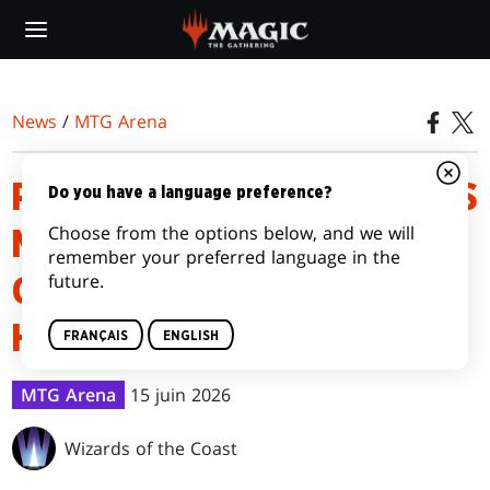
Skip
to
main
content
News
/
MTG Arena
PROGRAMME DES ÉVÉNEMENTS
Do you have a language preference?
Choose from the options below, and we will
MTG ARENA DE MAGIC: THE
remember your preferred language in the
future.
GATHERING | MARVEL SUPER
HEROES
FRANÇAIS
ENGLISH
MTG Arena
15 juin 2026
Wizards of the Coast