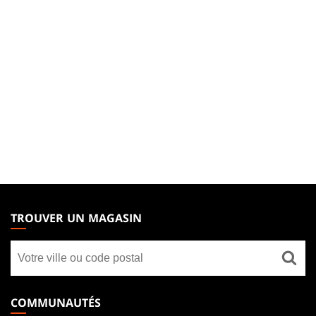
MAGIC:
THE
TROUVER UN MAGASIN
GATHERING
Trouver
FOOTER
un
magasin
COMMUNAUTÉS